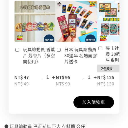
集卡社 玩
玩具總動員 香薰
日本 玩具總動員
員 30週年
片 芳香片（多空
30週年 名場面膠
生系列 收
間使用）
片透卡
-
+
-
+
-
NT$ 47
NT$ 95
NT$ 125
NT$ 49
NT$ 99
NT$ 130
加入購物車
● 玩具總動員 巴斯光年 巨大 存錢筒 公仔