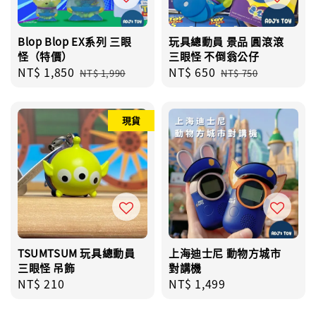
Blop Blop EX系列 三眼
玩具總動員 景品 圓滾滾
怪（特價）
三眼怪 不倒翁公仔
Sale
NT$ 1,850
Regular
Sale
NT$ 650
Regular
NT$ 1,990
NT$ 750
price
price
price
price
現貨
TSUMTSUM 玩具總動員
上海迪士尼 動物方城市
三眼怪 吊飾
對講機
Regular
NT$ 210
Regular
NT$ 1,499
price
price