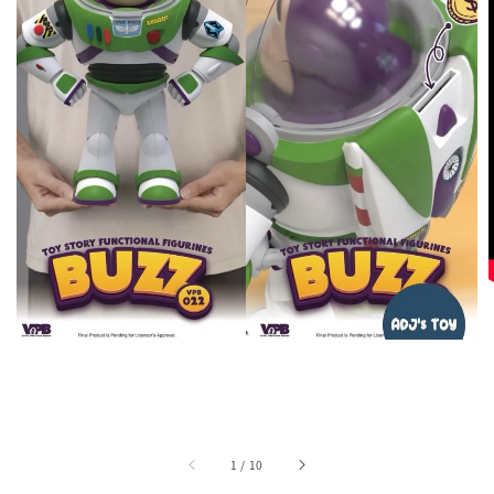
1
/
10