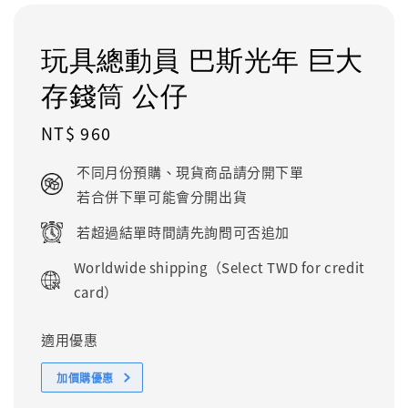
玩具總動員 巴斯光年 巨大
存錢筒 公仔
Regular
NT$ 960
price
不同月份預購、現貨商品請分開下單
若合併下單可能會分開出貨
若超過結單時間請先詢問可否追加
Worldwide shipping（Select TWD for credit
card）
適用優惠
加價購優惠