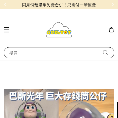
物！
同月份預購單免費合併！只需付一筆運費
搜尋