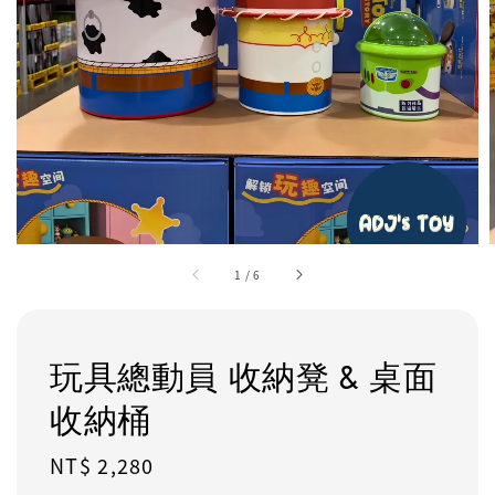
1
/
6
玩具總動員 收納凳 & 桌面
收納桶
Regular
NT$ 2,280