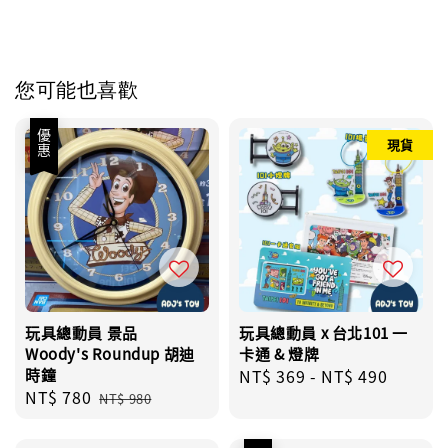
您可能也喜歡
優惠
現貨
玩具總動員 景品
玩具總動員 x 台北101 一
Woody's Roundup 胡迪
卡通 & 燈牌
時鐘
Regular
NT$ 369
-
NT$ 490
Sale
NT$ 780
Regular
price
NT$ 980
price
price