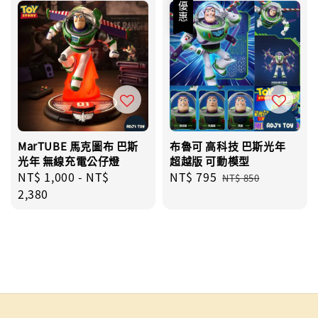
優惠
MarTUBE 馬克圖布 巴斯
布魯可 高科技 巴斯光年
光年 無線充電公仔燈
超越版 可動模型
Regular
NT$ 1,000
-
NT$
Sale
NT$ 795
Regular
NT$ 850
price
2,380
price
price