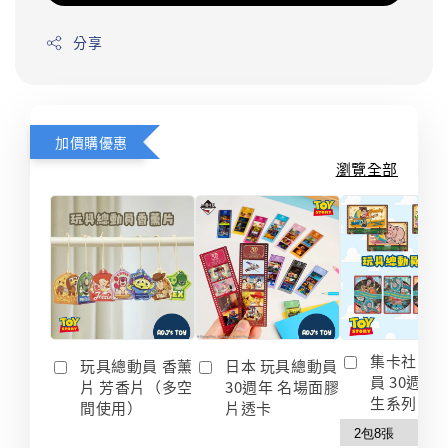
分享
加價購優惠
瀏覽全部
集卡社 玩
玩具總動員 香薰
日本 玩具總動員
員 30週年
片 芳香片（多空
30週年 名場面膠
生系列 收
間使用）
片透卡