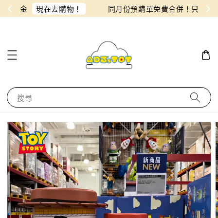
物！
同月份預購單免費合併！只需付一筆運費
搜尋