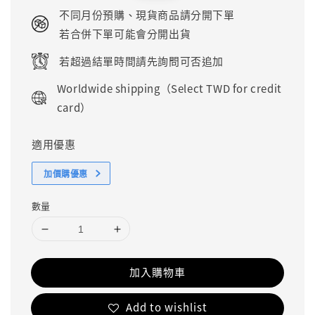
price
price
不同月份預購、現貨商品請分開下單
若合併下單可能會分開出貨
若超過結單時間請先詢問可否追加
Worldwide shipping（Select TWD for credit
card）
適用優惠
加價購優惠
數量
加入購物車
Add to wishlist