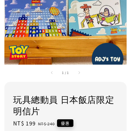
1
/
1
玩具總動員 日本飯店限定
明信片
Sale
NT$ 199
Regular
優惠
NT$ 240