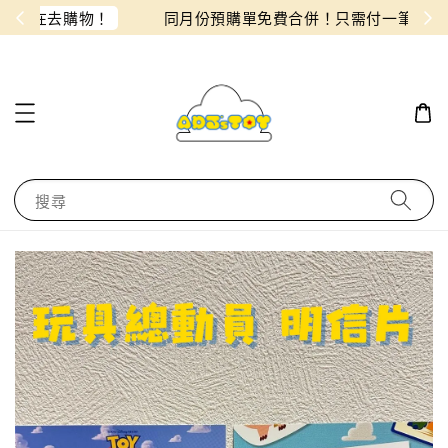
物！
同月份預購單免費合併！只需付一筆運費
搜尋