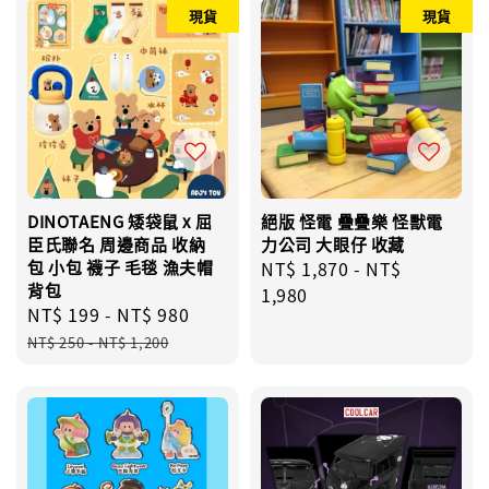
現貨
現貨
DINOTAENG 矮袋鼠 x 屈
絕版 怪電 疊疊樂 怪獸電
臣氏聯名 周邊商品 收納
力公司 大眼仔 收藏
包 小包 襪子 毛毯 漁夫帽
Regular
NT$ 1,870
-
NT$
背包
price
1,980
Sale
NT$ 199
-
NT$ 980
Regular
price
price
NT$ 250
-
NT$ 1,200