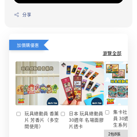
分享
加價購優惠
瀏覽全部
集卡社 玩
玩具總動員 香薰
日本 玩具總動員
員 30週年
片 芳香片（多空
30週年 名場面膠
生系列 收
間使用）
片透卡