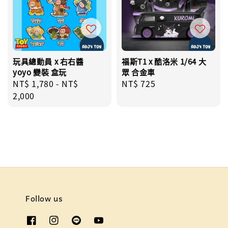
玩具總動員 x 右右醬
福斯T1 x 酷洛米 1/64 大
yoyo 變裝 盒玩
眾 合金車
Regular
NT$ 1,780
-
NT$
Regular
NT$ 725
price
2,000
price
Follow us