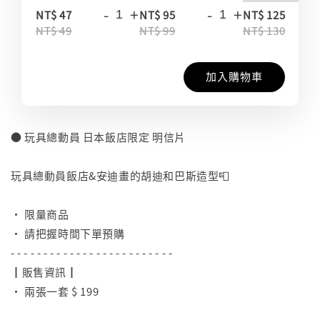
-
+
-
+
-
NT$ 47
NT$ 95
NT$ 125
NT$ 49
NT$ 99
NT$ 130
加入購物車
● 玩具總動員 日本飯店限定 明信片
⠀
玩具總動員飯店&安迪畫的胡迪和巴斯造型📮
⠀
• 限量商品
• 請把握時間下單預購
- - - - - - - - - - - - - - - - - - - - - - - - -
┃販售資訊┃
• 兩張一套 $ 199
⠀