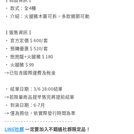
• 款式：全4種
• 介紹：火腿豬木塞可拆，多款關節可動
⠀
┃販售資訊┃
• 官方定價 $ 600/套
• 預購優惠 $ 520/套
• 抱抱龍+火腿豬 $ 180
• 火腿豬 $ 99
→已包含國際運費及稅金
⠀
• 結單日期：3/6 18:00結單
→若限量商品提早售完將提前結單
• 到貨日期：6-7月
→ 僅為預估，依實際發行時間為準
- - - - - - - - - - - - - - - - - - - - - - - - -
LINE社群
一定要加入不錯過社群限定品！