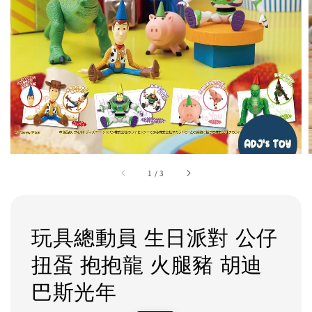
1
/
3
玩具總動員 生日派對 公仔
扭蛋 抱抱龍 火腿豬 胡迪
巴斯光年