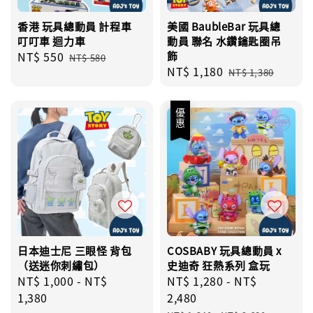
香港 玩具總動員 計程車
美國 BaubleBar 玩具總
叮叮車 迴力車
動員 聯名 水鑽鑰匙圈吊
Sale
NT$ 550
Regular
飾
NT$ 580
Sale
NT$ 1,180
Regular
price
price
NT$ 1,380
price
price
優惠
日本迪士尼 三眼怪 背包
COSBABY 玩具總動員 x
（送迷你刺繡包）
史迪奇 狂熱系列 盒玩
Regular
NT$ 1,000
-
NT$
Sale
NT$ 1,280
-
NT$
price
1,380
price
2,480