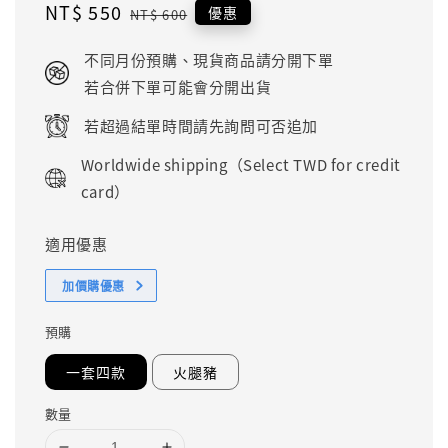
Sale
NT$ 550
Regular
優惠
NT$ 600
price
price
不同月份預購、現貨商品請分開下單
若合併下單可能會分開出貨
若超過結單時間請先詢問可否追加
Worldwide shipping（Select TWD for credit
card）
適用優惠
加價購優惠
預購
一套四款
火腿豬
數量