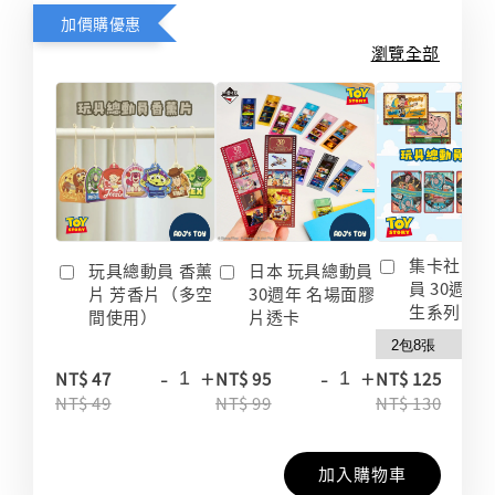
加價購優惠
瀏覽全部
集卡社 玩
玩具總動員 香薰
日本 玩具總動員
員 30週年
片 芳香片（多空
30週年 名場面膠
生系列 收
間使用）
片透卡
-
+
-
+
-
NT$ 47
NT$ 95
NT$ 125
NT$ 49
NT$ 99
NT$ 130
加入購物車