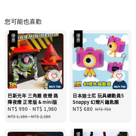
您可能也喜歡
優惠
優惠
巴斯光年 三角錐 夜燈 路
日本迪士尼 玩具總動員5
障夜燈 正常版 & mini版
Snappy 幻燈片鑰匙圈
Sale
NT$ 990
-
NT$ 1,980
Regular
Sale
NT$ 680
Regular
NT$ 750
price
price
price
price
NT$ 1,180
-
NT$ 2,180