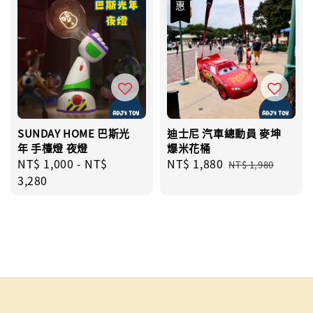
優惠
SUNDAY HOME 巴斯光
迪士尼 汽車總動員 麥坤
年 手檯燈 夜燈
爆米花桶
Regular
NT$ 1,000
-
NT$
Sale
NT$ 1,880
Regular
NT$ 1,980
price
3,280
price
price