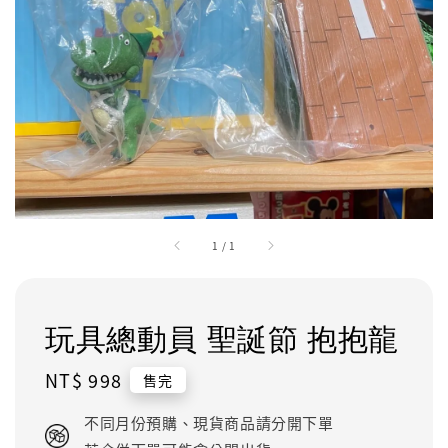
1
/
1
玩具總動員 聖誕節 抱抱龍
Regular
NT$ 998
售完
price
不同月份預購、現貨商品請分開下單