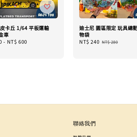
x 皮卡丘 1/64 平板運輸
迪士尼 園區限定 玩具總動
金車
物袋
r
0
-
NT$ 600
Sale
NT$ 240
Regular
NT$ 280
price
price
聯絡我們