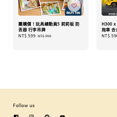
團購價！玩具總動員5 莉莉板 防
H300 
丟器 行李吊牌
拖車 合
Sale
NT$ 599
Regular
Regula
NT$ 59
NT$ 990
price
price
price
Follow us