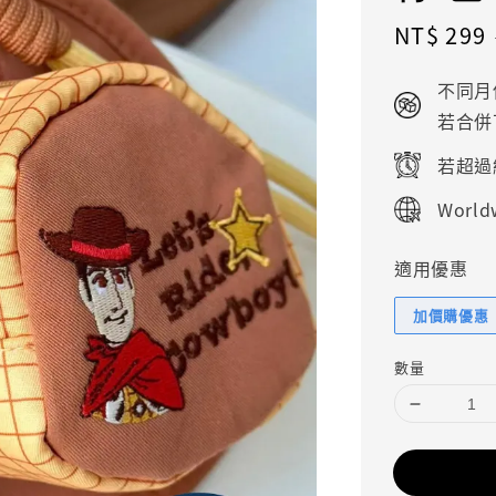
Sale
NT$ 299
price
不同月
若合併
若超過
Worldw
適用優惠
加價購優惠
數量