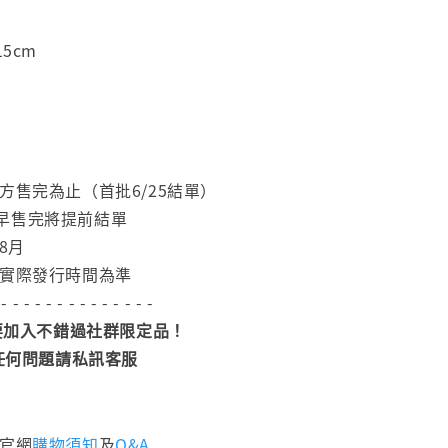
15cm
方售完為止（首批6/25結單）
早售完將提前結單
8月
依實際發行時間為準
 - - - - - - - - - - - - - -
加入不錯過社群限定品！
任何問題請私訊客服
閱官網
購物須知
及
Q&A