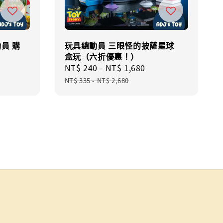
員 購
玩具總動員 三眼怪的披薩星球
盒玩（六折優惠！）
Sale
NT$ 240
-
NT$ 1,680
Regular
price
price
NT$ 335
-
NT$ 2,680