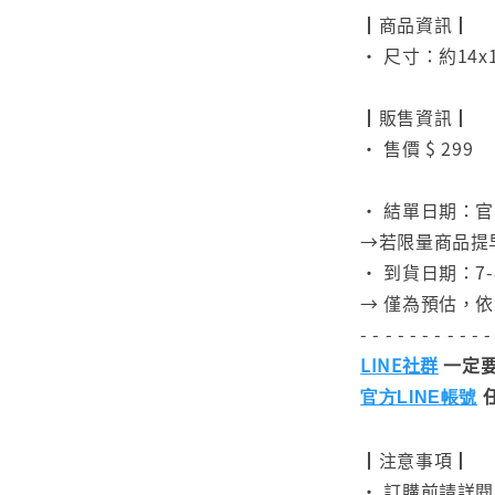
┃商品資訊┃
• 尺寸：約14x
⠀
┃販售資訊┃
• 售價 $ 299
⠀
• 結單日期：官
→若限量商品提
• 到貨日期：7-
→ 僅為預估，
- - - - - - - - - - -
LINE社群
一定要
官方LINE帳號
┃注意事項┃
• 訂購前請詳