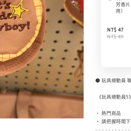
芳香片
用）
NT$ 47
NT$ 49
● 玩具總動員 
⠀
《玩具總動員5》
⠀
• 熱門商品
• 請把握時間
- - - - - - - - - - -