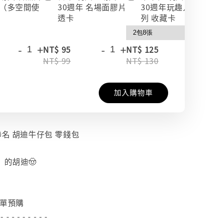
（多空間使
30週年 名場面膠片
30週年玩趣人生系
透卡
列 收藏卡
-
+
-
+
-
+
NT$ 95
NT$ 125
NT$ 99
NT$ 130
加入購物車
聯名 胡迪牛仔包 零錢包
的胡迪🤠
下單預購
 - - - - - - - - -