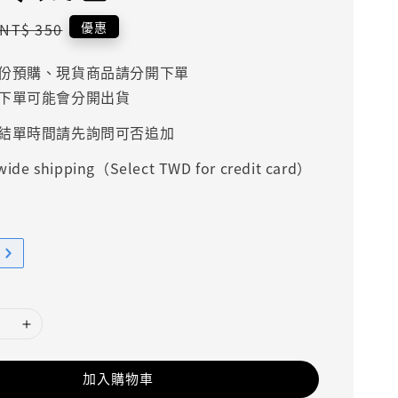
Regular
優惠
NT$ 350
price
份預購、現貨商品請分開下單
下單可能會分開出貨
結單時間請先詢問可否追加
ide shipping（Select TWD for credit card）
加入購物車