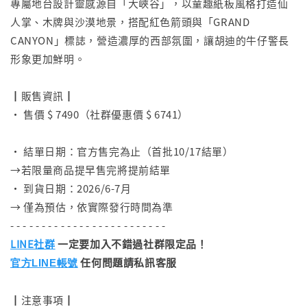
專屬地台設計靈感源自「大峽谷」，以童趣紙板風格打造仙
人掌、木牌與沙漠地景，搭配紅色箭頭與「GRAND
CANYON」標誌，營造濃厚的西部氛圍，讓胡迪的牛仔警長
形象更加鮮明。
⠀
┃販售資訊┃
• 售價 $ 7490（社群優惠價 $ 6741）
⠀
• 結單日期：官方售完為止（首批10/17結單）
→若限量商品提早售完將提前結單
• 到貨日期：2026/6-7月
→ 僅為預估，依實際發行時間為準
- - - - - - - - - - - - - - - - - - - - - - - - -
LINE社群
一定要加入不錯過社群限定品！
任何問題請私訊客服
官方LINE帳號
┃注意事項┃