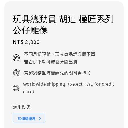
玩具總動員 胡迪 極匠系列
公仔雕像
Regular
NT$ 2,000
price
不同月份預購、現貨商品請分開下單
若合併下單可能會分開出貨
若超過結單時間請先詢問可否追加
Worldwide shipping（Select TWD for credit
card）
適用優惠
加價購優惠