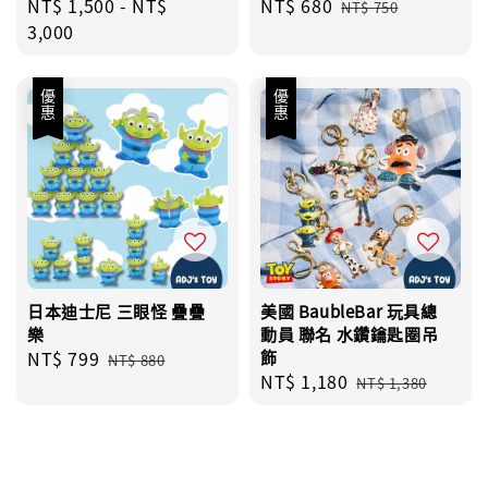
Regular
NT$ 1,500
-
NT$
Sale
NT$ 680
Regular
NT$ 750
price
3,000
price
price
優惠
優惠
日本迪士尼 三眼怪 疊疊
美國 BaubleBar 玩具總
樂
動員 聯名 水鑽鑰匙圈吊
Sale
NT$ 799
Regular
飾
NT$ 880
Sale
NT$ 1,180
Regular
price
price
NT$ 1,380
price
price