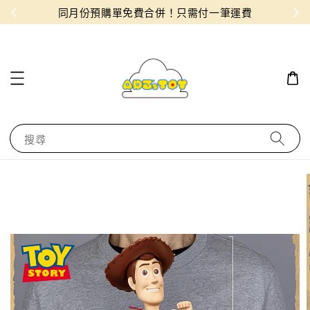
物！
同月份預購單免費合併！只需付一筆運費
搜尋