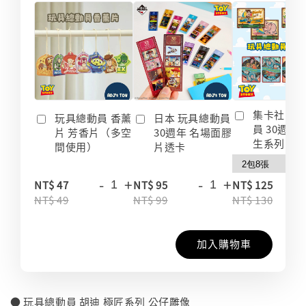
集卡社 玩
玩具總動員 香薰
日本 玩具總動員
員 30週年
片 芳香片（多空
30週年 名場面膠
生系列 收
間使用）
片透卡
-
+
-
+
-
NT$ 47
NT$ 95
NT$ 125
NT$ 49
NT$ 99
NT$ 130
加入購物車
● 玩具總動員 胡迪 極匠系列 公仔雕像