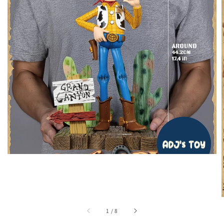
1
/
8