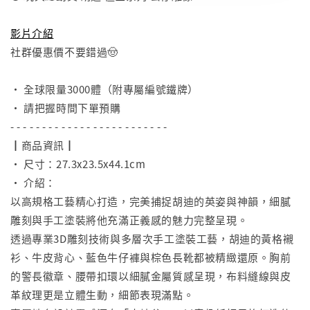
⠀
影片介紹
社群優惠價不要錯過🤠
⠀
• 全球限量3000體（附專屬編號鐵牌）
• 請把握時間下單預購
- - - - - - - - - - - - - - - - - - - - - - - - -
┃商品資訊┃
• 尺寸：27.3x23.5x44.1cm
• 介紹：
以高規格工藝精心打造，完美捕捉胡迪的英姿與神韻，細膩
雕刻與手工塗裝將他充滿正義感的魅力完整呈現。
透過專業3D雕刻技術與多層次手工塗裝工藝，胡迪的黃格襯
衫、牛皮背心、藍色牛仔褲與棕色長靴都被精緻還原。胸前
的警長徽章、腰帶扣環以細膩金屬質感呈現，布料縫線與皮
革紋理更是立體生動，細節表現滿點。