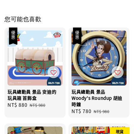
您可能也喜歡
優惠
優惠
玩具總動員 景品 安迪的
玩具總動員 景品
玩具箱 首飾盒
Woody's Roundup 胡迪
Sale
NT$ 880
Regular
時鐘
NT$ 980
Sale
NT$ 780
Regular
price
price
NT$ 980
price
price
現貨