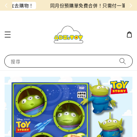
物！
同月份預購單免費合併！只需付一筆運費
搜尋