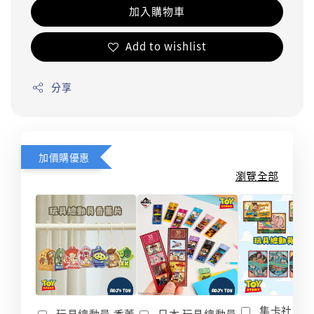
加入購物車
Add to wishlist
分享
加價購優惠
瀏覽全部
集卡社 玩
玩具總動員 香薰
日本 玩具總動員