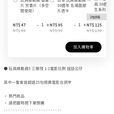
員 30週年
片 芳香片（多空
30週年 名場面膠
生系列 收
間使用）
片透卡
-
+
-
+
-
NT$ 47
NT$ 95
NT$ 125
NT$ 49
NT$ 99
NT$ 130
加入購物車
● 玩具總動員5 三眼怪 1:1電影比例 說話公仔
⠀
其中一隻會說超過25句經典電影台詞💬
⠀
• 熱門商品
• 請把握時間下單預購
- - - - - - - - - - - - - - - - - - - - - - - - -