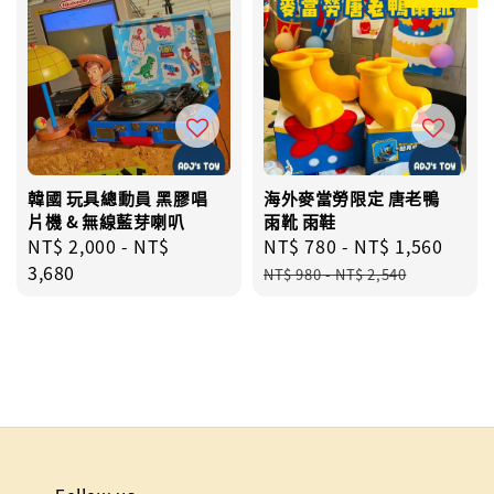
韓國 玩具總動員 黑膠唱
海外麥當勞限定 唐老鴨
片機 & 無線藍芽喇叭
雨靴 雨鞋
Regular
NT$ 2,000
-
NT$
Sale
NT$ 780
-
NT$ 1,560
Regu
price
3,680
price
pric
NT$ 980
-
NT$ 2,540
Follow us