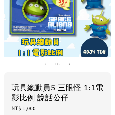
1
/
5
玩具總動員5 三眼怪 1:1電
影比例 說話公仔
Regular
NT$ 1,000