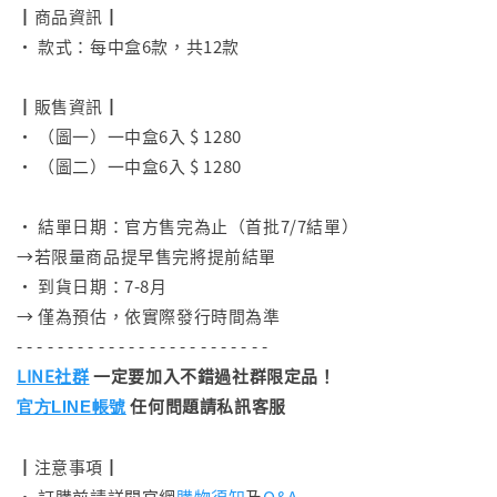
┃商品資訊┃
• 款式：每中盒6款，共12款
⠀
┃販售資訊┃
• （圖一）一中盒6入 $ 1280
• （圖二）一中盒6入 $ 1280
⠀
• 結單日期：官方售完為止（首批7/7結單）
→若限量商品提早售完將提前結單
• 到貨日期：7-8月
→ 僅為預估，依實際發行時間為準
- - - - - - - - - - - - - - - - - - - - - - - - -
LINE社群
一定要加入不錯過社群限定品！
任何問題請私訊客服
官方LINE帳號
┃注意事項┃
• 訂購前請詳閱官網
購物須知
及
Q&A