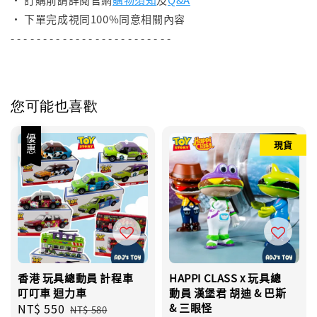
• 下單完成視同100%同意相關內容
- - - - - - - - - - - - - - - - - - - - - - - - -
您可能也喜歡
優惠
現貨
香港 玩具總動員 計程車
HAPPI CLASS x 玩具總
叮叮車 迴力車
動員 漢堡君 胡迪 & 巴斯
Sale
NT$ 550
Regular
& 三眼怪
NT$ 580