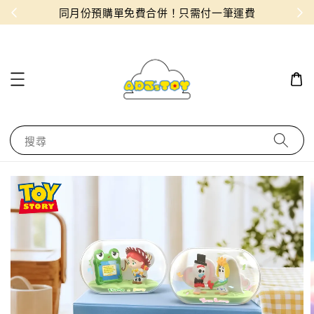
物！
同月份預購單免費合併！只需付一筆運費
搜尋