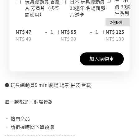
玩具總動員 香薰
日本 玩具總動員
員 30週年
片 芳香片（多空
30週年 名場面膠
生系列 收
間使用）
片透卡
-
+
-
+
-
NT$ 47
NT$ 95
NT$ 125
NT$ 49
NT$ 99
NT$ 130
加入購物車
● 玩具總動員5 mini劇場 場景 拼裝 盒玩
⠀
每一款都是一個場景🎬
⠀
• 熱門商品
• 請把握時間下單預購
- - - - - - - - - - - - - - - - - - - - - - - - -