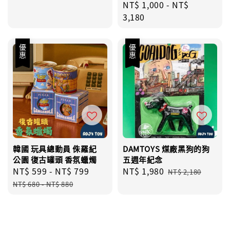
Regular
NT$ 1,000
-
NT$
price
price
price
3,180
優惠
優惠
韓國 玩具總動員 侏羅紀
DAMTOYS 煤廠黑狗的狗
公園 復古罐頭 香氛蠟燭
五週年紀念
Sale
NT$ 599
-
NT$ 799
Regular
Sale
NT$ 1,980
Regular
NT$ 2,180
price
price
price
price
NT$ 680
-
NT$ 880