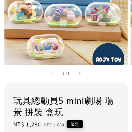
1
/
2
玩具總動員5 mini劇場 場
景 拼裝 盒玩
Sale
NT$ 1,280
Regular
優惠
NT$ 1,680