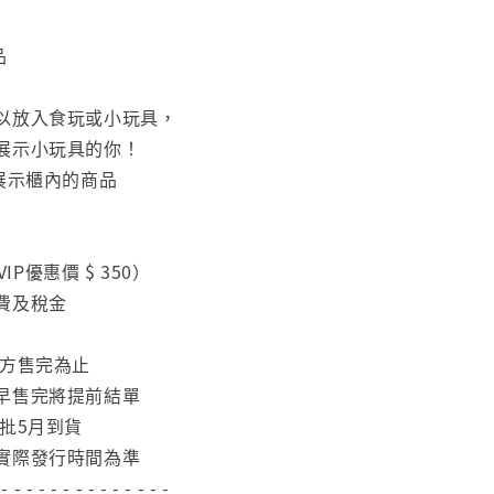
品
以放入食玩或小玩具，
展示小玩具的你！
展示櫃內的商品
VIP優惠價 $ 350）
費及稅金
官方售完為止
早售完將提前結單
批5月到貨
實際發行時間為準
 - - - - - - - - - - - - - -