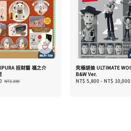
RIPURA 招財貓 福之介
究極胡迪 ULTIMATE WO
型
B&W Ver.
0
Regular
Regular
NT$ 5,800
-
NT$ 10,000
NT$ 399
price
price