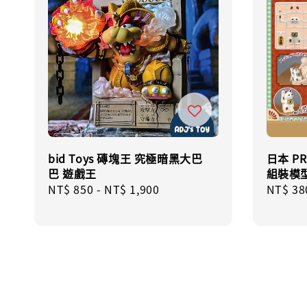
bid Toys 磚塊王 究極暗黑大巴
日本 P
巴 遊戲王
組裝模
Regular
NT$ 850
-
NT$ 1,900
Sale
NT$ 38
price
price