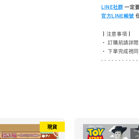
LINE社群
一定要
官方LINE帳號
┃注意事項┃
• 訂購前請詳
• 下單完成視同
- - - - - - - - - - -
現貨