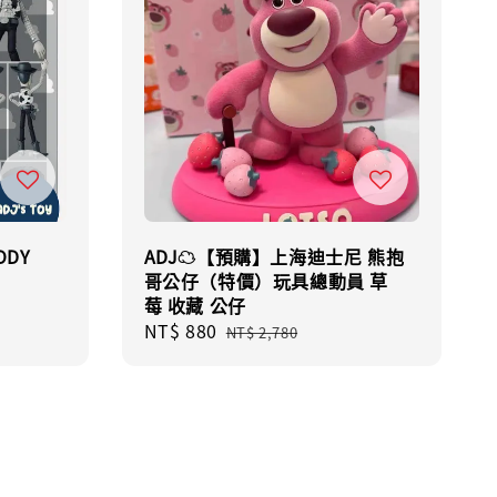
ODY
ADJ☁️【預購】上海迪士尼 熊抱
哥公仔（特價）玩具總動員 草
莓 收藏 公仔
Sale
NT$ 880
Regular
NT$ 2,780
price
price