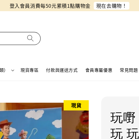
同月份預購單免費合併！只需付一筆運費
類）
現貨專區
付款與運送方式
會員專屬優惠
常見問題 
現貨
玩嘢
玩 