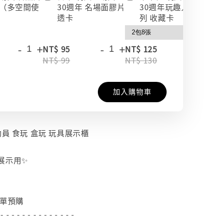
（多空間使
30週年 名場面膠片
30週年玩趣人生系
透卡
列 收藏卡
-
+
-
+
-
+
NT$ 95
NT$ 125
NT$ 99
NT$ 130
加入購物車
動員 食玩 盒玩 玩具展示櫃
展示用✨
下單預購
 - - - - - - - - - - - - - -