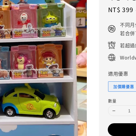
Sale
NT$ 399
price
不同月
若合併
若超過
Worldw
適用優惠
加價購優惠
數量