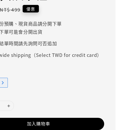
Regular
優惠
NT$ 499
price
份預購、現貨商品請分開下單
下單可能會分開出貨
結單時間請先詢問可否追加
ide shipping（Select TWD for credit card）
加入購物車