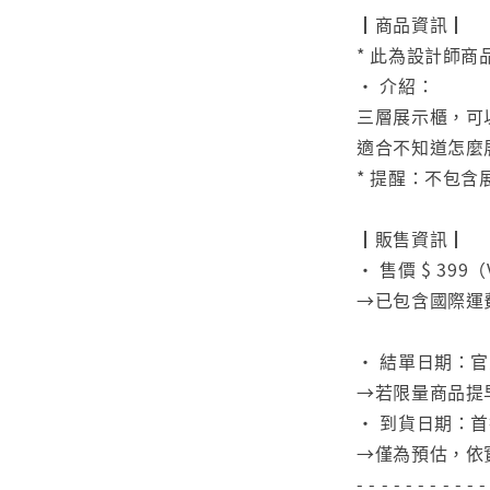
┃商品資訊┃
* 此為設計師商
• 介紹：
三層展示櫃，可
適合不知道怎麼
* 提醒：不包含
⠀
┃販售資訊┃
• 售價 $ 399（
→已包含國際運
⠀
• 結單日期：
→若限量商品提
• 到貨日期：首
→僅為預估，依
- - - - - - - - - - -