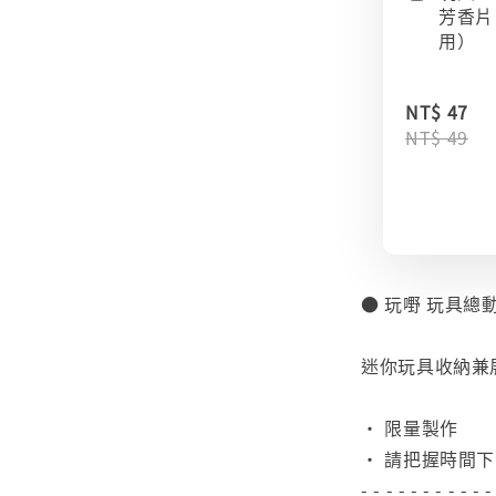
芳香片
用）
NT$ 47
NT$ 49
● 玩嘢 玩具總
⠀
迷你玩具收納兼
⠀
• 限量製作
• 請把握時間
- - - - - - - - - - -