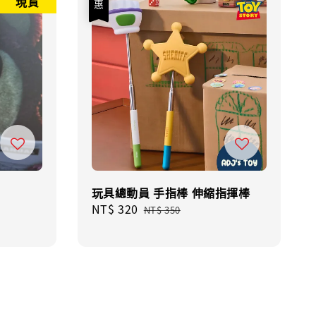
現貨
玩具總動員 手指棒 伸縮指揮棒
Sale
NT$ 320
Regular
NT$ 350
price
price