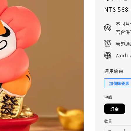
Sale
NT$ 568
price
不同月
若合併
若超過
Worldw
適用優惠
加價購優惠
預購
訂金
數量