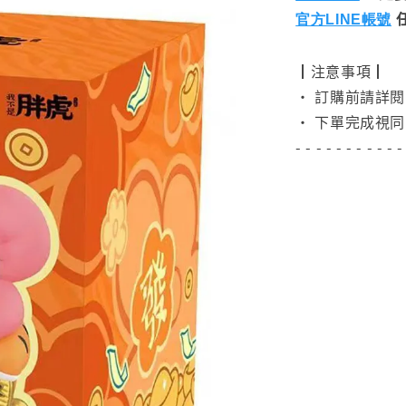
官方LINE帳號
┃注意事項┃
• 訂購前請詳
• 下單完成視同
- - - - - - - - - - -