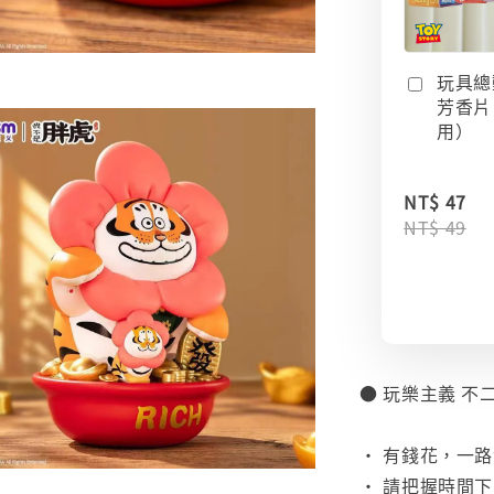
玩具總
芳香片
用）
NT$ 47
NT$ 49
● 玩樂主義 不
⠀
• 有錢花，一路
• 請把握時間