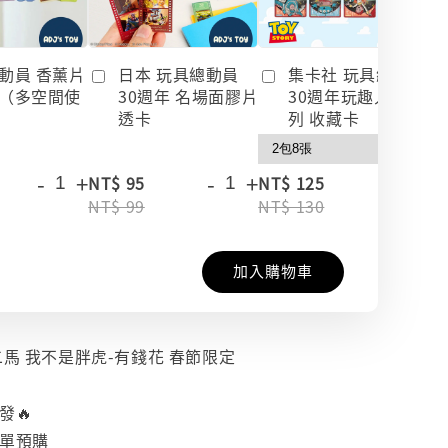
動員 香薰片
日本 玩具總動員
集卡社 玩具總動員
（多空間使
30週年 名場面膠片
30週年玩趣人生系
透卡
列 收藏卡
-
+
-
+
-
+
NT$ 95
NT$ 125
NT$ 99
NT$ 130
加入購物車
二馬 我不是胖虎-有錢花 春節限定
發🔥
下單預購