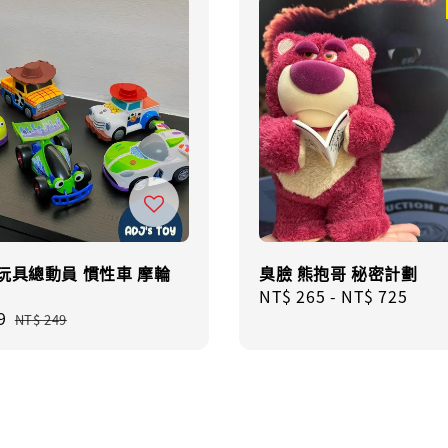
玩具總動員 慣性車 摩輪
臭臉 熊抱哥 秘密計劃
Regular
NT$ 265
-
NT$ 725
9
Regular
price
NT$ 249
price