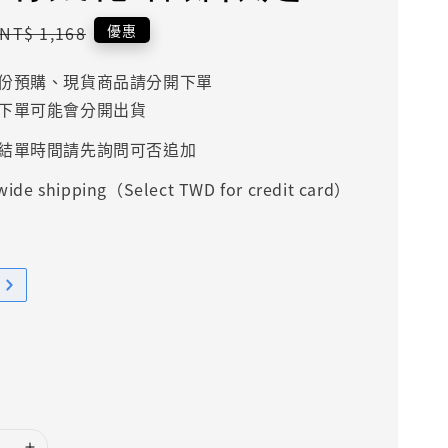
Regular
優惠
NT$ 1,168
price
份預購、現貨商品請分開下單
下單可能會分開出貨
結單時間請先詢問可否追加
ide shipping（Select TWD for credit card）