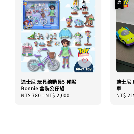
迪士尼 玩具總動員5 邦妮
迪士尼 
Bonnie 盒裝公仔組
車
Regular
NT$ 780
-
NT$ 2,000
Sale
NT$ 21
price
price