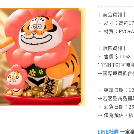
- - - - - - - - - - -
┃商品資訊┃
• 尺寸：高約17
• 材質：PVC+A
⠀
┃販售資訊┃
• 售價 $ 1168
* 官網下訂可累
→國際運費抵台
⠀
• 結單日期：12/
→若限量商品提
• 到貨日期：20
→ 僅為預估，
- - - - - - - - - - -
LINE社群
一定要