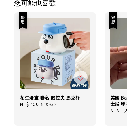
您可能也喜歡
優惠
優惠
花生漫畫 聯名 歐拉夫 馬克杯
美國 Ba
士尼 聯
Sale
NT$ 450
Regular
NT$ 650
Sale
NT$ 1,
price
price
price