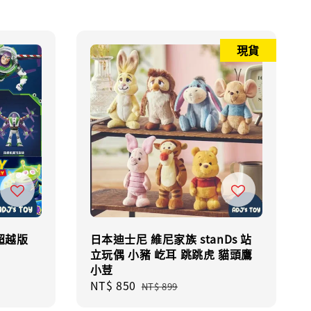
現貨
超越版
日本迪士尼 維尼家族 stanDs 站
立玩偶 小豬 屹耳 跳跳虎 貓頭鷹
小荳
Sale
NT$ 850
Regular
NT$ 899
price
price