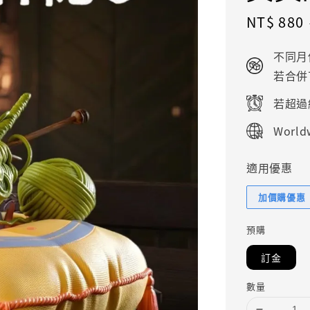
Sale
NT$ 880
price
不同月
若合併
若超過
Worldw
適用優惠
加價購優惠
預購
訂金
數量