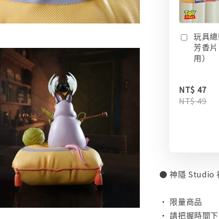
玩具總
芳香片
用）
NT$ 47
NT$ 49
● 神隱 Stud
⠀
• 限量商品
• 請把握時間