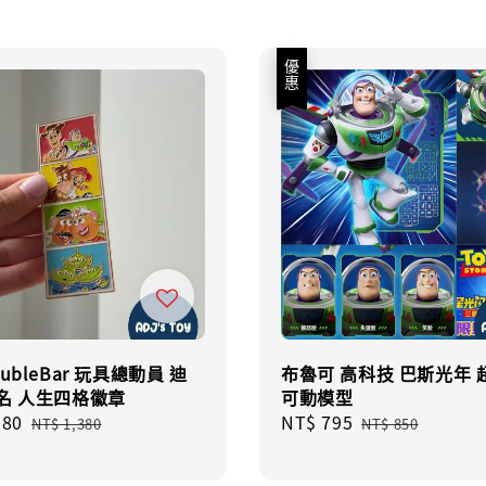
優惠
ubleBar 玩具總動員 迪
布魯可 高科技 巴斯光年 
名 人生四格徽章
可動模型
280
Regular
Sale
NT$ 795
Regular
NT$ 1,380
NT$ 850
price
price
price