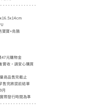
 - - - - - - - - - - - - - -
16.5x14cm
PU
坊寶寶+烏鴉
積47元購物金
後實收，請安心購買
限量商品售完截止
早售完將提前結單
9月
依實際發行時間為準
 - - - - - - - - - - - - - -