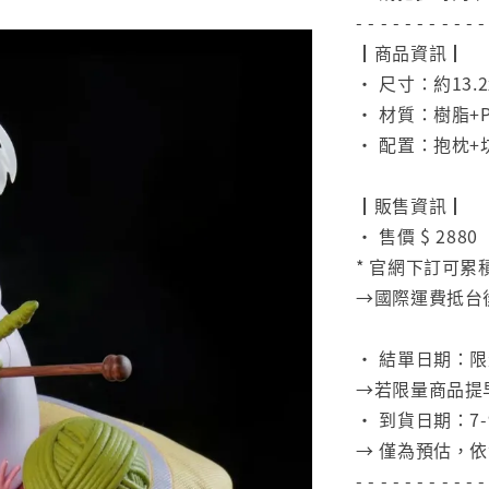
- - - - - - - - - - -
┃商品資訊┃
• 尺寸：約13.2x
• 材質：樹脂+
• 配置：抱枕+
⠀
┃販售資訊┃
• 售價 $ 2880
* 官網下訂可累
→國際運費抵台
⠀
• 結單日期：
→若限量商品提
• 到貨日期：7-
→ 僅為預估，
- - - - - - - - - - -