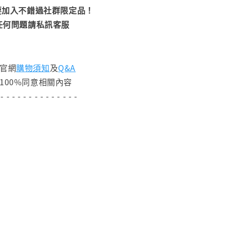
加入不錯過社群限定品！
任何問題請私訊客服
閱官網
購物須知
及
Q&A
100%同意相關內容
 - - - - - - - - - - - - - -