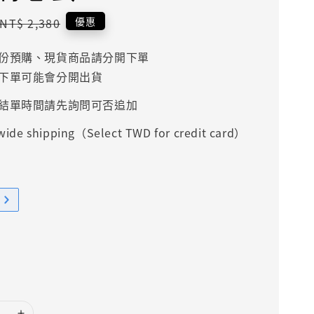
Regular
優惠
NT$ 2,380
price
份預購、現貨商品請分開下單
下單可能會分開出貨
結單時間請先詢問可否追加
ide shipping（Select TWD for credit card）