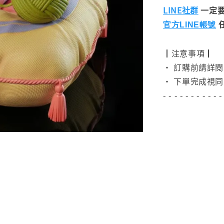
LINE社群
一定要
官方LINE帳號
┃注意事項┃
• 訂購前請詳
• 下單完成視同
- - - - - - - - - - -