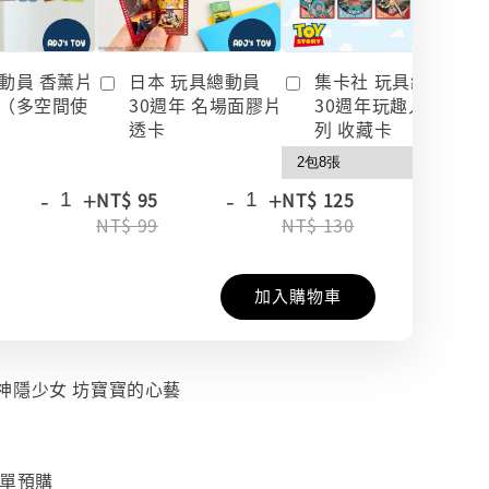
動員 香薰片
日本 玩具總動員
集卡社 玩具總動員
（多空間使
30週年 名場面膠片
30週年玩趣人生系
透卡
列 收藏卡
-
+
-
+
-
+
NT$ 95
NT$ 125
NT$ 99
NT$ 130
加入購物車
io 神隱少女 坊寶寶的心藝
下單預購