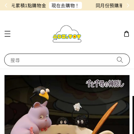
物！
同月份預購單免費合併！只需付一筆運費
搜尋