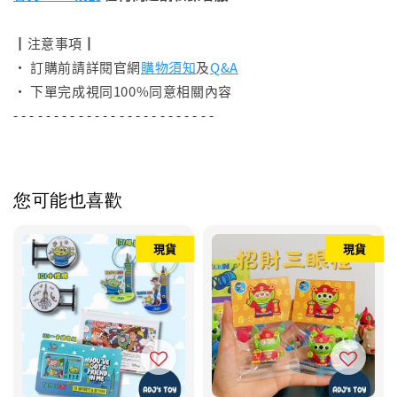
┃注意事項┃
• 訂購前請詳閱官網
購物須知
及
Q&A
• 下單完成視同100%同意相關內容
- - - - - - - - - - - - - - - - - - - - - - - - -
您可能也喜歡
現貨
現貨