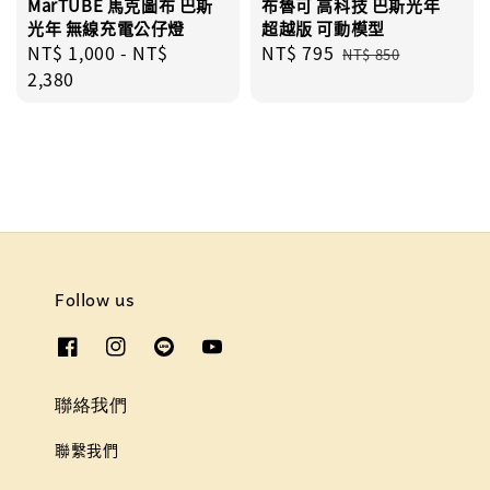
MarTUBE 馬克圖布 巴斯
布魯可 高科技 巴斯光年
光年 無線充電公仔燈
超越版 可動模型
Regular
NT$ 1,000
-
NT$
Sale
NT$ 795
Regular
NT$ 850
price
2,380
price
price
Follow us
聯絡我們
聯繫我們