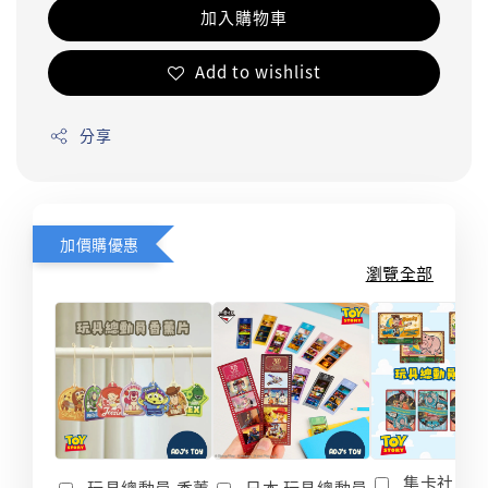
加入購物車
Add to wishlist
分享
加價購優惠
瀏覽全部
集卡社 玩
玩具總動員 香薰
日本 玩具總動員