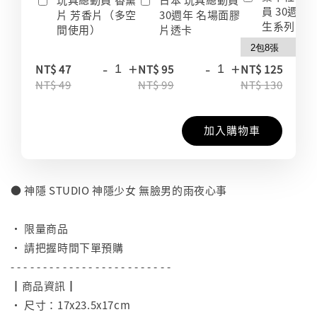
員 30週年
片 芳香片（多空
30週年 名場面膠
生系列 收
間使用）
片透卡
-
+
-
+
-
NT$ 47
NT$ 95
NT$ 125
NT$ 49
NT$ 99
NT$ 130
加入購物車
● 神隱 STUDIO 神隱少女 無臉男的雨夜心事
⠀
• 限量商品
• 請把握時間下單預購
- - - - - - - - - - - - - - - - - - - - - - - - -
┃商品資訊┃
• 尺寸：17x23.5x17cm