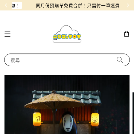
物！
同月份預購單免費合併！只需付一筆運費
搜尋