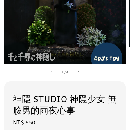
1
/
4
神隱 STUDIO 神隱少女 無
臉男的雨夜心事
Regular
NT$ 650