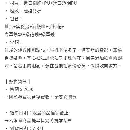
• 材質：進口樹脂+PU+進口透明PU
• 燈效：磁控常亮
• 包含：
地台+無臉男+油紙傘+手捧花+
高草叢x2+矮花叢+矮草叢
• 介紹：
油屋的燈籠剛剛點亮，屋檐下便多了一道安靜的身影。無臉
男撐著傘，掌心裡是那朵沾了雨珠的花。風穿過油紙傘的縫
隙，帶著雨的潮氣，像在替他把這份心意，悄悄吹向遠方。
⠀
┃販售資訊┃
• 售價 $ 2650
→國際運費抵台後實收，請安心購買
⠀
• 結單日期：限量商品售完截止
→若限量商品提早售完將提前結單
• 到貨日期：7-8月