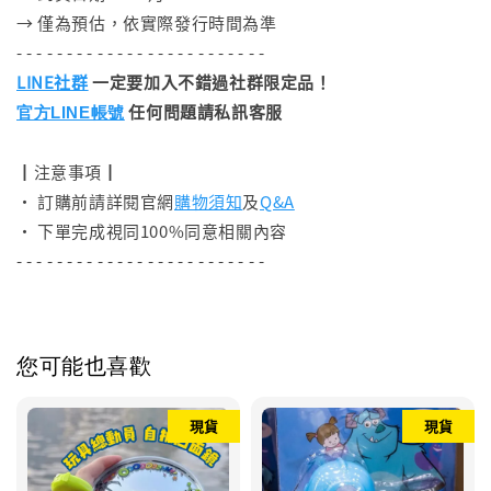
→ 僅為預估，依實際發行時間為準
- - - - - - - - - - - - - - - - - - - - - - - - -
LINE社群
一定要加入不錯過社群限定品！
任何問題請私訊客服
官方LINE帳號
┃注意事項┃
• 訂購前請詳閱官網
購物須知
及
Q&A
• 下單完成視同100%同意相關內容
- - - - - - - - - - - - - - - - - - - - - - - - -
您可能也喜歡
現貨
現貨