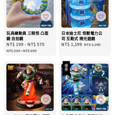
玩具總動員 三眼怪 凸面
日本迪士尼 怪獸電力公
鏡 自拍鏡
司 互動式 燈光遊戲
Sale
NT$ 199
-
NT$ 570
Regular
Sale
NT$ 1,199
Regular
NT$ 1,280
price
price
price
price
NT$ 230
-
NT$ 690
優惠