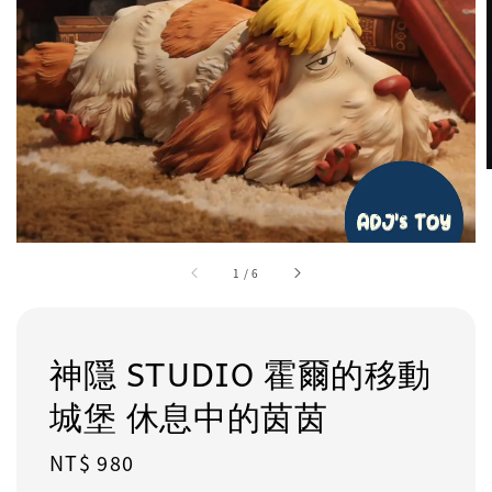
1
/
6
神隱 STUDIO 霍爾的移動
城堡 休息中的茵茵
Regular
NT$ 980