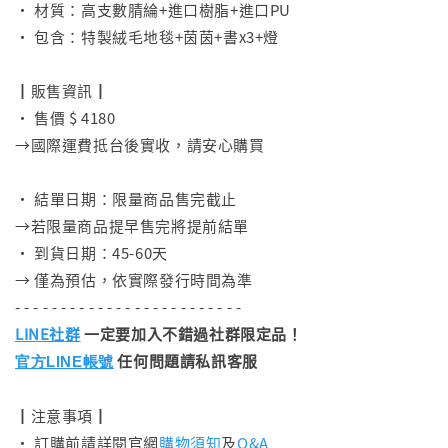
• 材質：高支數腈綸+進口樹脂+進口PU
• 包含：特製絨毛地毯+茵茵+書x3+燈
⠀
┃販售資訊┃
• 售價 $ 4180
→國際運費抵台後實收，請安心購買
⠀
• 結單日期：限量商品售完截止
→若限量商品提早售完將提前結單
• 到貨日期：45-60天
→ 僅為預估，依實際發行時間為準
- - - - - - - - - - - - - - - - - - - - - - - - -
LINE社群
一定要加入不錯過社群限定品！
任何問題請私訊客服
官方LINE帳號
┃注意事項┃
• 訂購前請詳閱官網
購物須知
及
Q&A