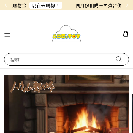
物！
同月份預購單免費合併！只需付一筆運費
搜尋