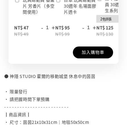
員 30週年
片 芳香片（多空
30週年 名場面膠
生系列 收
間使用）
片透卡
-
+
-
+
-
NT$ 47
NT$ 95
NT$ 125
NT$ 49
NT$ 99
NT$ 130
加入購物車
● 神隱 STUDIO 霍爾的移動城堡 休息中的茵茵
⠀
• 限量發行
• 請把握時間下單預購
- - - - - - - - - - - - - - - - - - - - - - - - -
┃商品資訊┃
• 尺寸：茵茵21x10x31cm｜地毯50x50cm