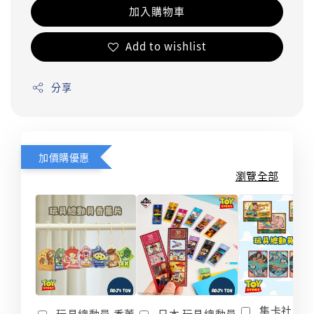
加入購物車
Add to wishlist
分享
加價購優惠
瀏覽全部
集卡社 玩
玩具總動員 香薰
日本 玩具總動員