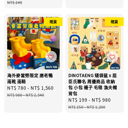
price
price
price
NT$ 240
現貨
現貨
海外麥當勞限定 唐老鴨
DINOTAENG 矮袋鼠 x 屈
雨靴 雨鞋
臣氏聯名 周邊商品 收納
Sale
NT$ 780
-
NT$ 1,560
Regular
包 小包 襪子 毛毯 漁夫帽
背包
price
price
NT$ 980
-
NT$ 2,540
Sale
NT$ 199
-
NT$ 980
Regul
price
price
NT$ 250
-
NT$ 1,200