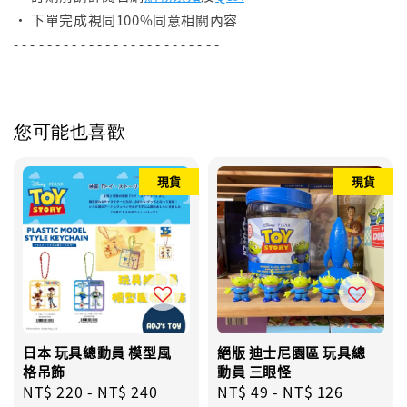
• 下單完成視同100%同意相關內容
- - - - - - - - - - - - - - - - - - - - - - - - -
您可能也喜歡
現貨
現貨
日本 玩具總動員 模型風
絕版 迪士尼園區 玩具總
格吊飾
動員 三眼怪
Sale
NT$ 220
-
NT$ 240
Regular
Regular
NT$ 49
-
NT$ 126