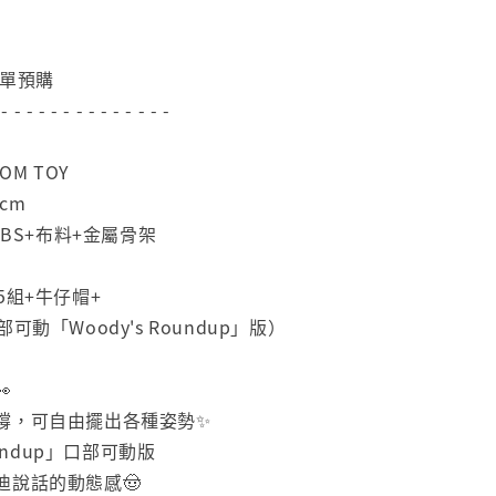
下單預購
 - - - - - - - - - - - - - -
OM TOY
cm
ABS+布料+金屬骨架
5組+牛仔帽+
可動「Woody's Roundup」版）

撐，可自由擺出各種姿勢✨
oundup」口部可動版
迪說話的動態感🤠