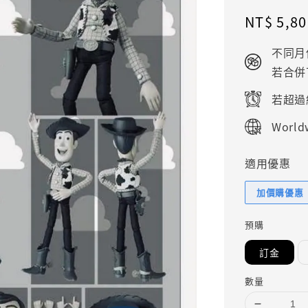
Regular
NT$ 5,80
price
不同月
若合併
若超過
Worldw
適用優惠
加價購優惠
預購
訂金
數量