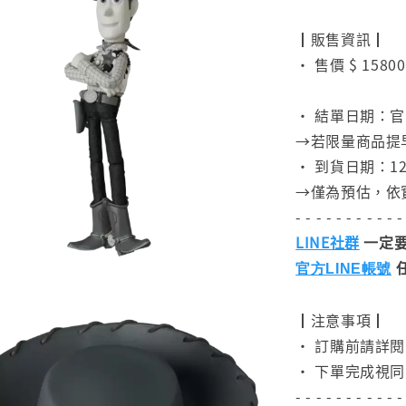
⠀
┃販售資訊┃
• 售價 $ 15800
⠀
• 結單日期：官
→若限量商品提
• 到貨日期：12
→僅為預估，依
- - - - - - - - - - -
LINE社群
一定要
官方LINE帳號
┃注意事項┃
• 訂購前請詳
• 下單完成視同
- - - - - - - - - - -