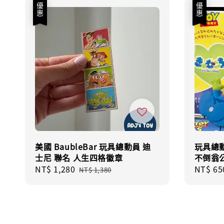
優惠
優惠
美國 BaubleBar 玩具總動員 迪
玩具總動
士尼 聯名 人生四格徽章
不倒翁
Sale
NT$ 1,280
Regular
Sale
NT$ 65
NT$ 1,380
price
price
price