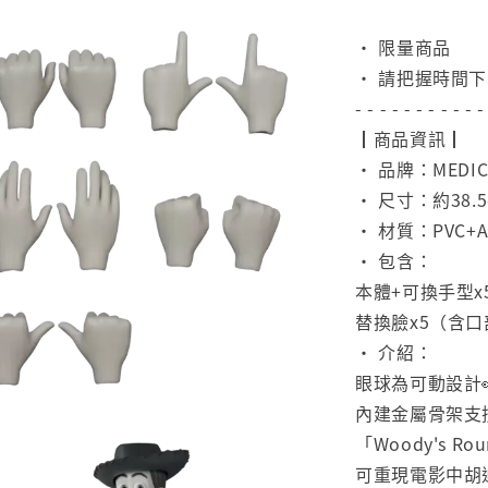
⠀
• 限量商品
• 請把握時間
- - - - - - - - - - -
┃商品資訊┃
• 品牌：MEDIC
• 尺寸：約38.5
• 材質：PVC+
• 包含：
本體+可換手型x
替換臉x5（含口部
• 介紹：
眼球為可動設計
內建金屬骨架支
「Woody's R
可重現電影中胡