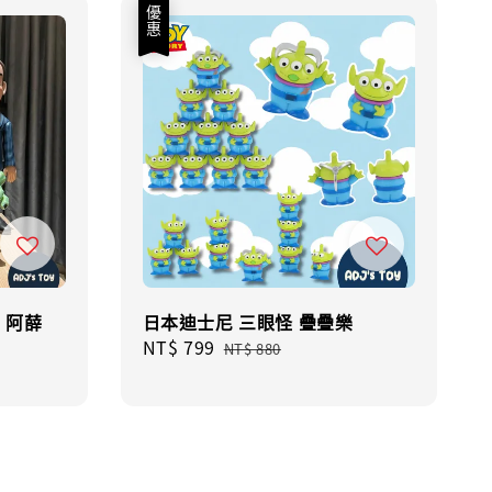
優惠
品 阿薛
日本迪士尼 三眼怪 疊疊樂
Sale
NT$ 799
Regular
NT$ 880
price
price