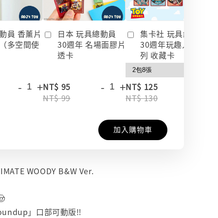
動員 香薰片
日本 玩具總動員
集卡社 玩具總動員
（多空間使
30週年 名場面膠片
30週年玩趣人生系
透卡
列 收藏卡
-
+
-
+
-
+
NT$ 95
NT$ 125
NT$ 99
NT$ 130
加入購物車
MATE WOODY B&W Ver.

Roundup」口部可動版‼️