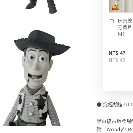
玩具總
芳香片
用）
NT$ 47
NT$ 49
● 究極胡迪 ULTI
⠀
黑白復古版登場
附「Woody's 