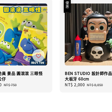
優惠
員 景品 圓滾滾 三眼怪
BEN STUDIO 設計師作
公仔
大板牙 60cm
0
Regular
Sale
NT$ 2,000
Regular
NT$ 750
NT$ 8,850
price
price
price