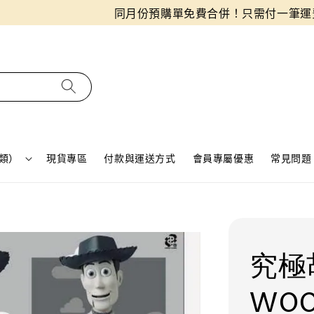
同月份預購單免費合併！只需付一筆運費
類）
現貨專區
付款與運送方式
會員專屬優惠
常見問題 
究極胡
WOO