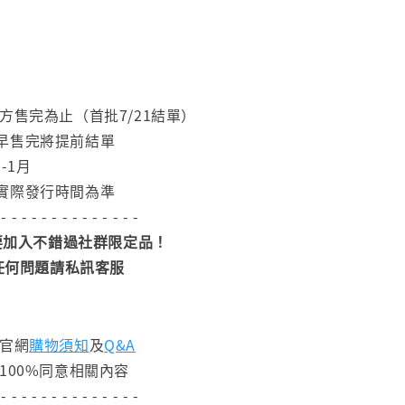
方售完為止（首批7/21結單）
早售完將提前結單
-1月
實際發行時間為準
 - - - - - - - - - - - - - -
加入不錯過社群限定品！
任何問題請私訊客服
閱官網
購物須知
及
Q&A
100%同意相關內容
 - - - - - - - - - - - - - -