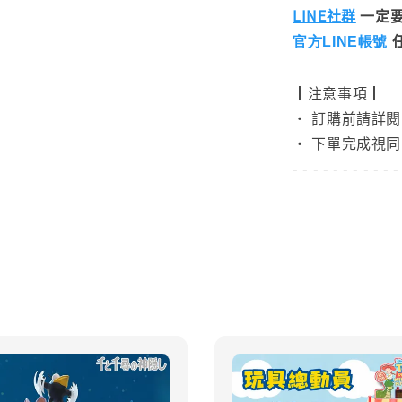
LINE社群
一定要
官方LINE帳號
┃注意事項┃
• 訂購前請詳
• 下單完成視同
- - - - - - - - - - -