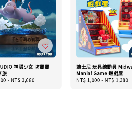
TUDIO 神隱少女 坊寶寶
迪士尼 玩具總動員 Midw
浮旅
Mania! Game 遊戲屋
r
000
-
NT$ 3,680
Regular
NT$ 1,000
-
NT$ 1,380
price