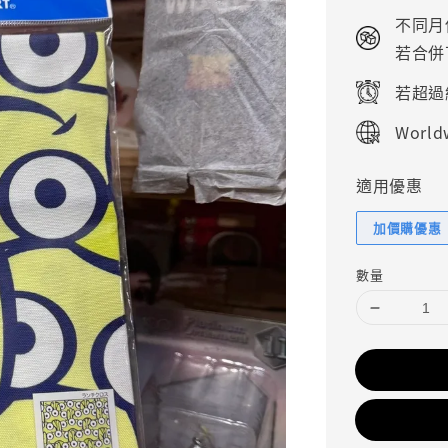
price
不同月
若合併
若超過
Worldw
適用優惠
加價購優惠
數量