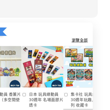
瀏覽全部
動員 香薰片
日本 玩具總動員
集卡社 玩具總動員
（多空間使
30週年 名場面膠片
30週年玩趣人生系
透卡
列 收藏卡