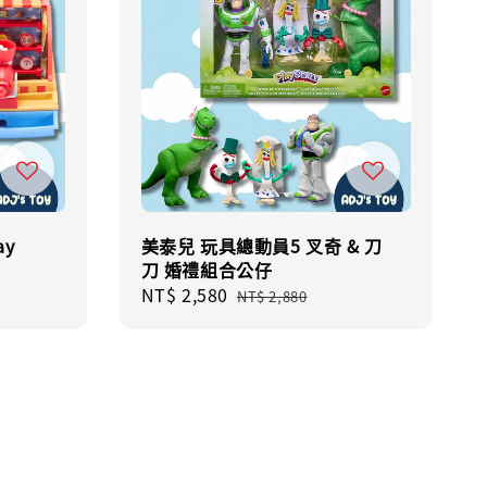
ay
美泰兒 玩具總動員5 叉奇 & 刀
刀 婚禮組合公仔
Sale
NT$ 2,580
Regular
NT$ 2,880
price
price