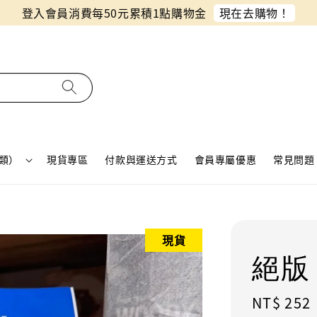
同月份預購單免費合併！只需付一筆運費
類）
現貨專區
付款與運送方式
會員專屬優惠
常見問題 
現貨
絕版
Regular
NT$ 252