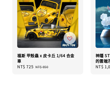
福斯 甲殼蟲 x 皮卡丘 1/64 合金
神隱 S
車
的雲端
Sale
NT$ 725
Regular
Regula
NT$ 1,
NT$ 850
price
price
price