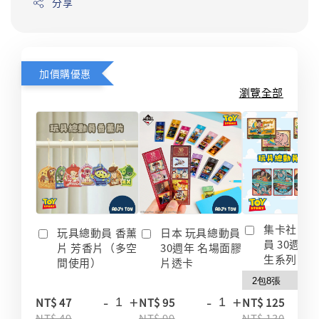
分享
加價購優惠
瀏覽全部
集卡社 玩
玩具總動員 香薰
日本 玩具總動員
員 30週年
片 芳香片（多空
30週年 名場面膠
生系列 收
間使用）
片透卡
-
+
-
+
-
NT$ 47
NT$ 95
NT$ 125
NT$ 49
NT$ 99
NT$ 130