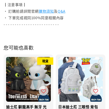
┃注意事項┃
• 訂購前請詳閱官網
購物須知
及
Q&A
• 下單完成視同100%同意相關內容
- - - - - - - - - - - - - - - - - - - - - - - - -
您可能也喜歡
現貨
迪士尼 馴龍高手 無牙 光
日本迪士尼 三眼怪 背包