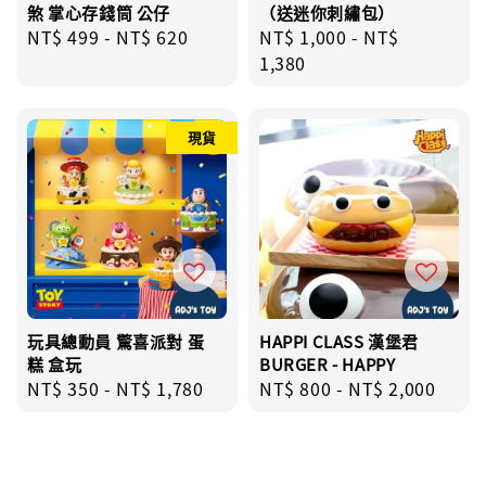
煞 掌心存錢筒 公仔
（送迷你刺繡包）
Regular
NT$ 499
-
NT$ 620
Regular
NT$ 1,000
-
NT$
price
price
1,380
現貨
玩具總動員 驚喜派對 蛋
HAPPI CLASS 漢堡君
糕 盒玩
BURGER - HAPPY
Regular
NT$ 350
-
NT$ 1,780
Regular
NT$ 800
-
NT$ 2,000
price
price