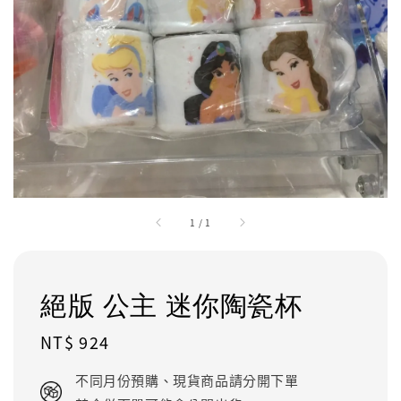
1
/
1
絕版 公主 迷你陶瓷杯
Regular
NT$ 924
price
不同月份預購、現貨商品請分開下單