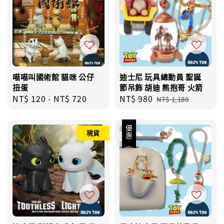
喵喵叫國術館 貓咪 公仔
迪士尼 玩具總動員 聖誕
扭蛋
節吊飾 胡迪 熊抱哥 火箭
Regular
NT$ 120
-
NT$ 720
Sale
NT$ 980
Regular
NT$ 1,180
price
price
price
優惠
現貨