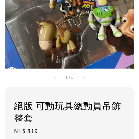
1
/
1
絕版 可動玩具總動員吊飾
整套
Regular
NT$ 819