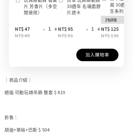
員 30週年
片 芳香片（多空
30週年 名場面膠
生系列 收
間使用）
片透卡
-
+
-
+
-
NT$ 47
NT$ 95
NT$ 125
NT$ 49
NT$ 99
NT$ 130
加入購物車
｜商品介紹｜
絕版 可動玩總吊飾 整套 $ 819
拆售：
胡迪+翠絲+巴斯 $ 504