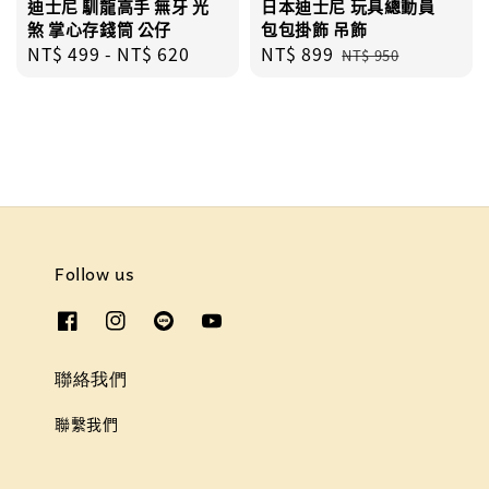
迪士尼 馴龍高手 無牙 光
日本迪士尼 玩具總動員
煞 掌心存錢筒 公仔
包包掛飾 吊飾
Regular
NT$ 499
-
NT$ 620
Sale
NT$ 899
Regular
NT$ 950
price
price
price
Follow us
聯絡我們
聯繫我們