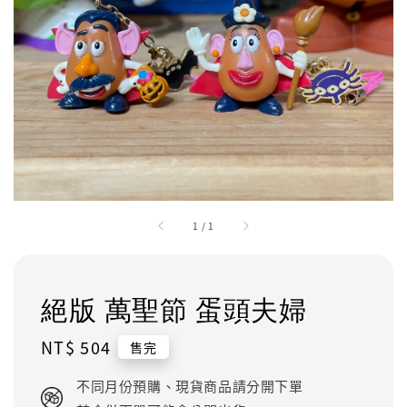
1
/
1
絕版 萬聖節 蛋頭夫婦
Regular
NT$ 504
售完
price
不同月份預購、現貨商品請分開下單