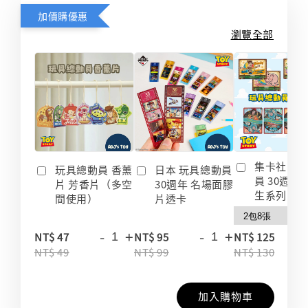
加價購優惠
瀏覽全部
集卡社 玩
玩具總動員 香薰
日本 玩具總動員
員 30週年
片 芳香片（多空
30週年 名場面膠
生系列 收
間使用）
片透卡
-
+
-
+
-
NT$ 47
NT$ 95
NT$ 125
NT$ 49
NT$ 99
NT$ 130
加入購物車