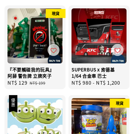
現貨
『不要觸碰我的玩具』
SUPERBUS x 肯德基
阿薛 警告牌 立牌夾子
1/64 合金車 巴士
Sale
NT$ 129
Regular
Regular
NT$ 980
-
NT$ 1,200
NT$ 199
price
price
price
優惠
現貨