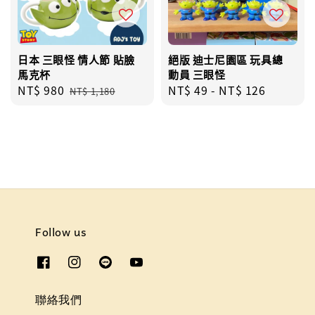
日本 三眼怪 情人節 貼臉
絕版 迪士尼園區 玩具總
馬克杯
動員 三眼怪
Sale
NT$ 980
Regular
Regular
NT$ 49
-
NT$ 126
NT$ 1,180
price
price
price
Follow us
聯絡我們