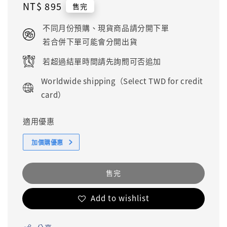
Regular
NT$ 895
售完
price
不同月份預購、現貨商品請分開下單
若合併下單可能會分開出貨
若超過結單時間請先詢問可否追加
Worldwide shipping（Select TWD for credit
card）
適用優惠
加價購優惠
售完
Add to wishlist