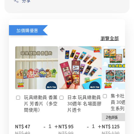
分享
加價購優惠
瀏覽全部
集卡社 玩
玩具總動員 香薰
日本 玩具總動員
員 30週年
片 芳香片（多空
30週年 名場面膠
生系列 收
間使用）
片透卡
-
+
-
+
-
NT$ 47
NT$ 95
NT$ 125
NT$ 49
NT$ 99
NT$ 130