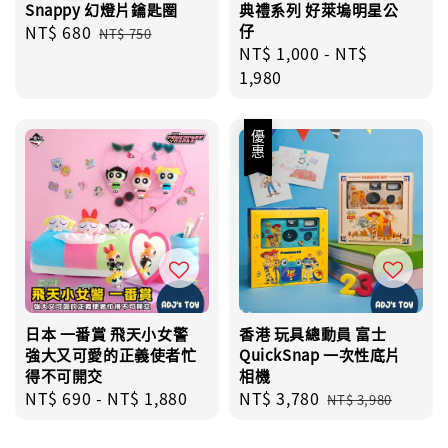
Snappy 幻燈片鑰匙圈
典禮系列 好萊塢明星公
Sale
NT$ 680
Regular
仔
NT$ 750
Regular
NT$ 1,000
-
NT$
price
price
price
1,980
優惠
日本 一番賞 飛天小女警
香港 玩具總動員 富士
強大又可愛的正義使者忙
QuickSnap 一次性底片
得不可開交
相機
Regular
NT$ 690
-
NT$ 1,880
Sale
NT$ 3,780
Regular
NT$ 3,980
price
price
price