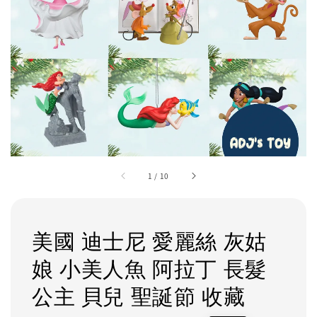
1
/
10
美國 迪士尼 愛麗絲 灰姑
娘 小美人魚 阿拉丁 長髮
公主 貝兒 聖誕節 收藏