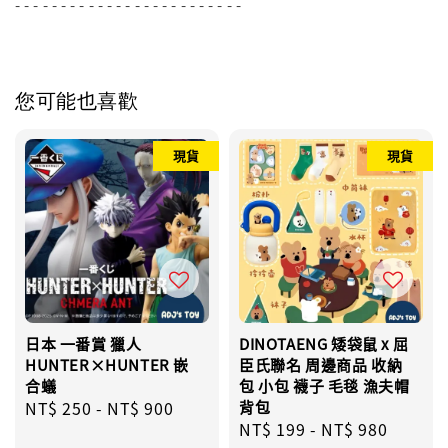
- - - - - - - - - - - - - - - - - - - - - - - - -
您可能也喜歡
現貨
現貨
日本 一番賞 獵人
DINOTAENG 矮袋鼠 x 屈
HUNTER×HUNTER 嵌
臣氏聯名 周邊商品 收納
合蟻
包 小包 襪子 毛毯 漁夫帽
Regular
NT$ 250
-
NT$ 900
背包
Sale
NT$ 199
-
NT$ 980
Regul
price