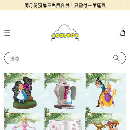
物！
同月份預購單免費合併！只需付一筆運費
搜尋