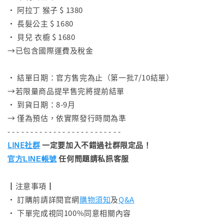
• 阿拉丁 猴子 $ 1380
• 長髮公主 $ 1680
• 貝兒 衣櫥 $ 1680
→已包含國際運費及稅金
⠀
• 結單日期：官方售完為止（第一批7/10結單）
→若限量商品提早售完將提前結單
• 到貨日期：8-9月
→ 僅為預估，依實際發行時間為準
- - - - - - - - - - - - - - - - - - - - - - - - -
LINE社群
一定要加入不錯過社群限定品！
任何問題請私訊客服
官方LINE帳號
┃注意事項┃
• 訂購前請詳閱官網
購物須知
及
Q&A
• 下單完成視同100%同意相關內容