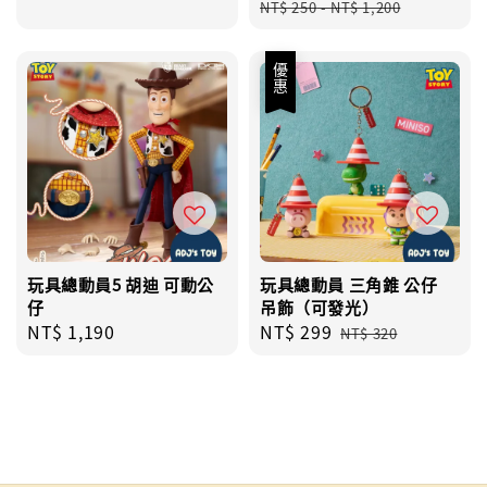
price
price
NT$ 250
-
NT$ 1,200
優惠
玩具總動員5 胡迪 可動公
玩具總動員 三角錐 公仔
仔
吊飾（可發光）
Regular
NT$ 1,190
Sale
NT$ 299
Regular
NT$ 320
price
price
price