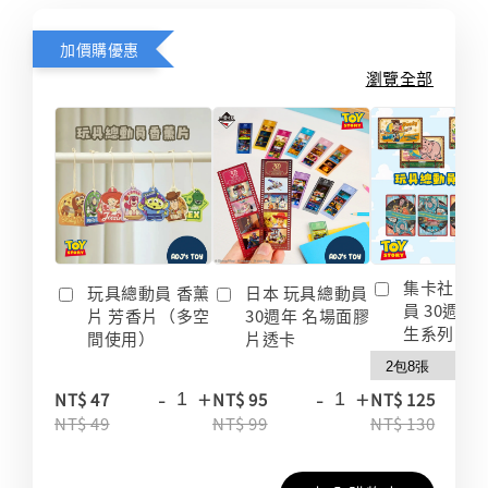
加價購優惠
瀏覽全部
集卡社 玩
玩具總動員 香薰
日本 玩具總動員
員 30週年
片 芳香片（多空
30週年 名場面膠
生系列 收
間使用）
片透卡
-
+
-
+
-
NT$ 47
NT$ 95
NT$ 125
NT$ 49
NT$ 99
NT$ 130