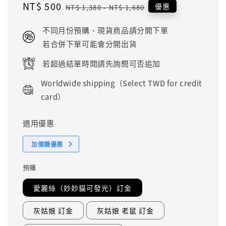
Sale
NT$ 500
Regular
優惠
NT$ 1,380
-
NT$ 1,680
price
price
不同月份預購、現貨商品請分開下單
若合併下單可能會分開出貨
若超過結單時間請先詢問可否追加
Worldwide shipping（Select TWD for credit
card）
適用優惠
加價購優惠
預購
愛麗絲（妙妙貓可發光）訂金
灰姑娘 訂金
灰姑娘 老鼠 訂金