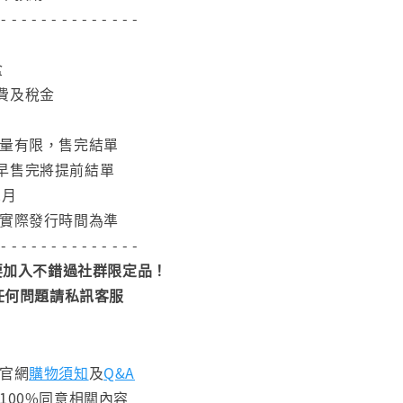
 - - - - - - - - - - - - - -
盒
費及稅金
數量有限，售完結單
早售完將提前結單
2月
依實際發行時間為準
 - - - - - - - - - - - - - -
加入不錯過社群限定品！
任何問題請私訊客服
閱官網
購物須知
及
Q&A
100%同意相關內容