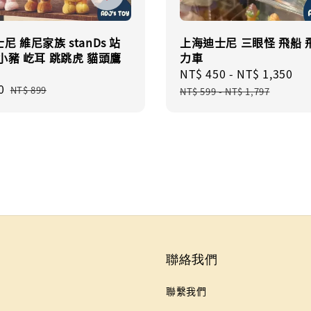
尼 維尼家族 stanDs 站
上海迪士尼 三眼怪 飛船 
小豬 屹耳 跳跳虎 貓頭鷹
力車
Sale
NT$ 450
-
NT$ 1,350
Re
0
Regular
price
pr
NT$ 899
NT$ 599
-
NT$ 1,797
price
聯絡我們
聯繫我們