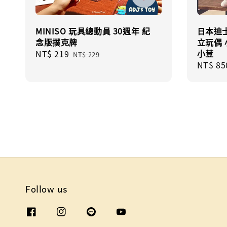
MINISO 玩具總動員 30週年 紀
日本迪士
念版撲克牌
立玩偶 
小荳
Sale
NT$ 219
Regular
NT$ 229
Sale
NT$ 85
price
price
price
Follow us