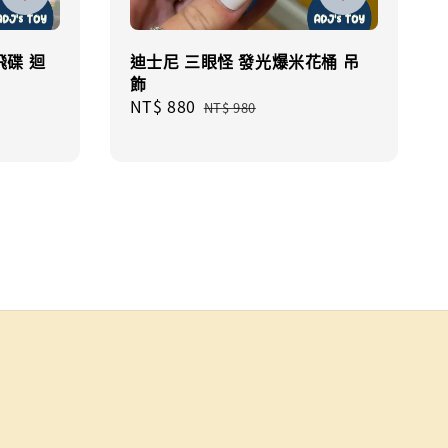
飛碟 迴
迪士尼 三眼怪 發光爆米花桶 吊
飾
gular
Sale
NT$ 880
Regular
NT$ 980
ice
price
price