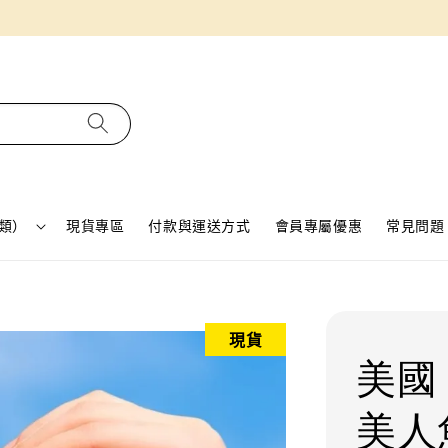
同月份預購單免費合併！只需付一筆運費
類）
現貨專區
付款與運送方式
會員專屬優惠
常見問題 
現貨
美國 
美人