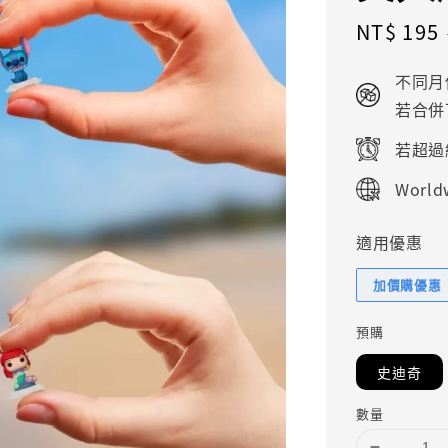
Sale
NT$ 195
price
不同月
若合併
若超過
Worldw
適用優惠
加價購優惠
預購
史迪奇
數量