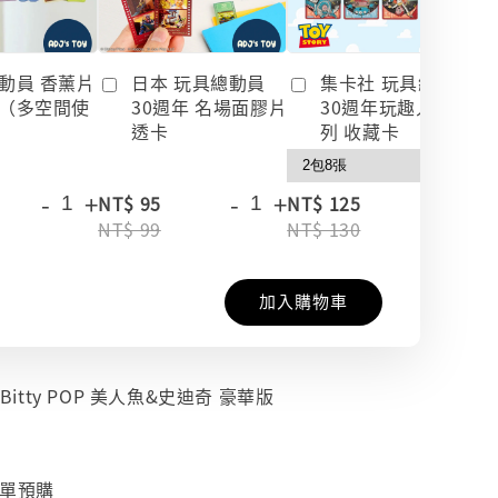
動員 香薰片
日本 玩具總動員
集卡社 玩具總動員
（多空間使
30週年 名場面膠片
30週年玩趣人生系
透卡
列 收藏卡
-
+
-
+
-
+
NT$ 95
NT$ 125
NT$ 99
NT$ 130
加入購物車
 Bitty POP 美人魚&史迪奇 豪華版
下單預購