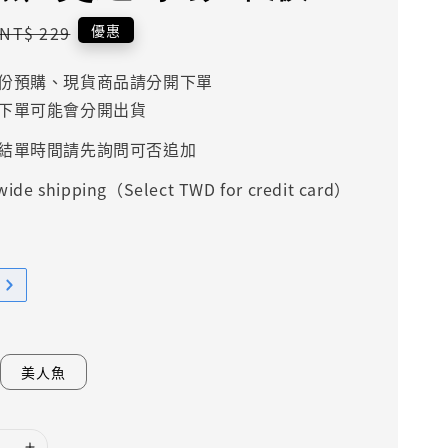
Regular
優惠
NT$ 229
price
份預購、現貨商品請分開下單
下單可能會分開出貨
結單時間請先詢問可否追加
ide shipping（Select TWD for credit card）
美人魚