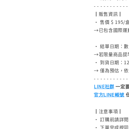
- - - - - - - - - - -
┃販售資訊┃
• 售價 $ 195/
→已包含國際運
⠀
• 結單日期：
→若限量商品提
• 到貨日期：1
→ 僅為預估，
- - - - - - - - - - -
LINE社群
一定要
官方LINE帳號
┃注意事項┃
• 訂購前請詳
• 下單完成視同