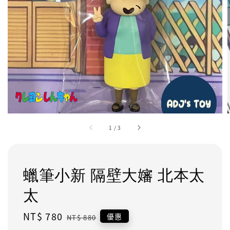
1
/
3
蠟筆小新 隔壁大嬸 北本太
太
Sale
NT$ 780
Regular
優惠
NT$ 880