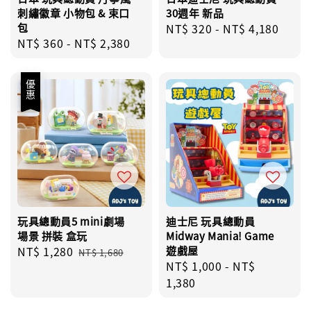
刺繡徽章 小物包 & 束口
30週年 新品
包
Regular
NT$ 320
-
NT$ 4,180
Regular
NT$ 360
-
NT$ 2,380
price
price
優惠
玩具總動員5 mini劇場
迪士尼 玩具總動員
場景 拼裝 盒玩
Midway Mania! Game
Sale
NT$ 1,280
Regular
遊戲屋
NT$ 1,680
Regular
NT$ 1,000
-
NT$
price
price
price
1,380