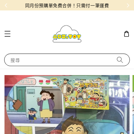
物！
同月份預購單免費合併！只需付一筆運費
搜尋