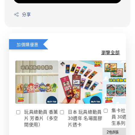
分享
加價購優惠
瀏覽全部
集卡社 玩
玩具總動員 香薰
日本 玩具總動員
員 30週年
片 芳香片（多空
30週年 名場面膠
生系列 收
間使用）
片透卡