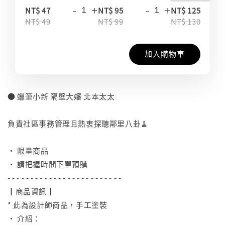
-
+
-
+
-
NT$ 47
NT$ 95
NT$ 125
NT$ 49
NT$ 99
NT$ 130
加入購物車
● 蠟筆小新 隔壁大嬸 北本太太
⠀
負責社區事務管理且熱衷探聽鄰里八卦🧹
⠀
• 限量商品
• 請把握時間下單預購
- - - - - - - - - - - - - - - - - - - - - - - - -
┃商品資訊┃
* 此為設計師商品，手工塗裝
• 介紹：