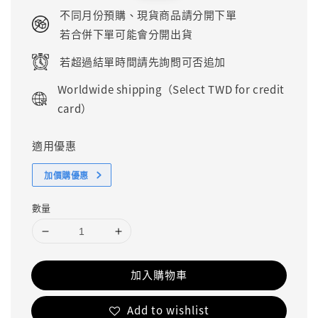
price
price
不同月份預購、現貨商品請分開下單
若合併下單可能會分開出貨
若超過結單時間請先詢問可否追加
Worldwide shipping（Select TWD for credit
card）
適用優惠
加價購優惠
數量
加入購物車
Add to wishlist