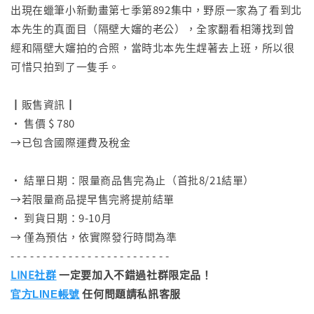
出現在蠟筆小新動畫第七季第892集中，野原一家為了看到北
本先生的真面目（隔壁大嬸的老公），全家翻看相簿找到曾
經和隔壁大嬸拍的合照，當時北本先生趕著去上班，所以很
可惜只拍到了一隻手。
⠀
┃販售資訊┃
• 售價 $ 780
→已包含國際運費及稅金
⠀
• 結單日期：限量商品售完為止（首批8/21結單）
→若限量商品提早售完將提前結單
• 到貨日期：9-10月
→ 僅為預估，依實際發行時間為準
- - - - - - - - - - - - - - - - - - - - - - - - -
LINE社群
一定要加入不錯過社群限定品！
任何問題請私訊客服
官方LINE帳號