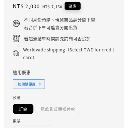
Sale
NT$ 2,000
Regular
優惠
NT$ 7,150
price
price
不同月份預購、現貨商品請分開下單
若合併下單可能會分開出貨
若超過結單時間請先詢問可否追加
Worldwide shipping（Select TWD for credit
card）
適用優惠
加價購優惠
預購
訂金
尾款到貨通知付款
數量