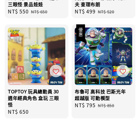
三眼怪 景品娃娃
夫 查理布朗
Sale
NT$ 550
Regular
Sale
NT$ 499
Regular
NT$ 650
NT$ 520
price
price
price
price
優惠
TOPTOY 玩具總動員 30
布魯可 高科技 巴斯光年
週年經典角色 盒玩 三眼
超越版 可動模型
怪
Sale
NT$ 795
Regular
NT$ 850
Regular
NT$ 650
price
price
price