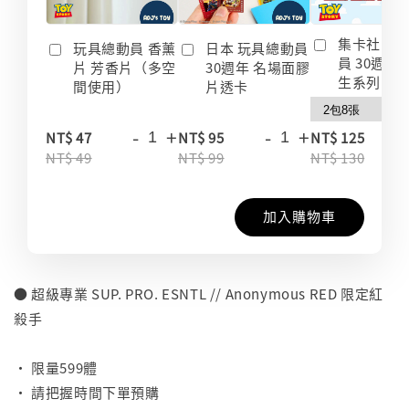
集卡社 玩
玩具總動員 香薰
日本 玩具總動員
員 30週年
片 芳香片（多空
30週年 名場面膠
生系列 收
間使用）
片透卡
-
+
-
+
-
NT$ 47
NT$ 95
NT$ 125
NT$ 49
NT$ 99
NT$ 130
加入購物車
● 超級專業 SUP. PRO. ESNTL // Anonymous RED 限定紅
殺手
⠀
• 限量599體
• 請把握時間下單預購