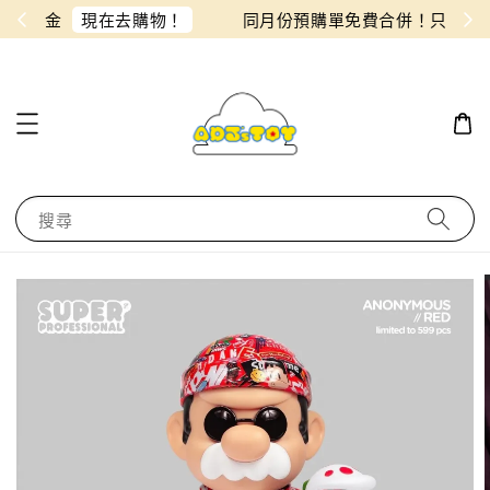
物！
同月份預購單免費合併！只需付一筆運費
搜尋