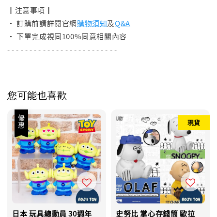
┃注意事項┃
• 訂購前請詳閱官網
購物須知
及
Q&A
• 下單完成視同100%同意相關內容
- - - - - - - - - - - - - - - - - - - - - - - - -
您可能也喜歡
優惠
現貨
日本 玩具總動員 30週年
史努比 掌心存錢筒 歐拉