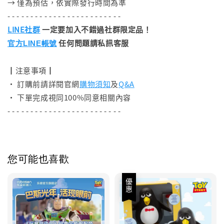
→ 僅為預估，依實際發行時間為準
- - - - - - - - - - - - - - - - - - - - - - - - -
LINE社群
一定要加入不錯過社群限定品！
任何問題請私訊客服
官方LINE帳號
┃注意事項┃
• 訂購前請詳閱官網
購物須知
及
Q&A
• 下單完成視同100%同意相關內容
- - - - - - - - - - - - - - - - - - - - - - - - -
您可能也喜歡
優惠