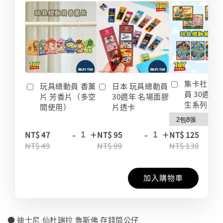
集卡社 玩
玩具總動員 香薰
日本 玩具總動員
員 30週年
片 芳香片（多空
30週年 名場面膠
生系列 收
間使用）
片透卡
-
+
-
+
-
NT$ 47
NT$ 95
NT$ 125
NT$ 49
NT$ 99
NT$ 130
加入購物車
● 迪士尼 仙杜瑞拉 魯斯佛 存錢筒公仔