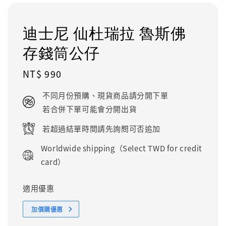
迪士尼 仙杜瑞拉 魯斯佛
存錢筒公仔
Regular
NT$ 990
price
不同月份預購、現貨商品請分開下單
若合併下單可能會分開出貨
若超過結單時間請先詢問可否追加
Worldwide shipping（Select TWD for credit
card）
適用優惠
加價購優惠