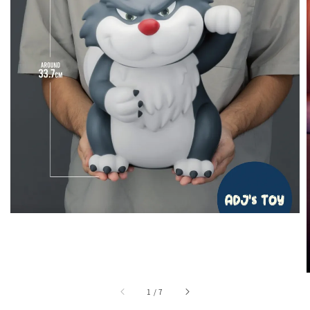
1
/
7