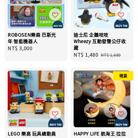
ROBOSEN樂森 巴斯光
迪士尼 企鵝吱吱
年 智能機器人
Wheezy 互動發聲公仔收
Regular
NT$ 3,000
藏
Sale
NT$ 1,480
Regular
price
NT$ 1,680
price
price
現貨
LEGO 樂高 玩具總動員
HAPPY LIFE 航海王 拉拉