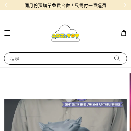
物！
同月份預購單免費合併！只需付一筆運費
搜尋