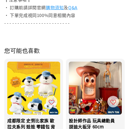
• 訂購前請詳閱官網
購物須知
及
Q&A
• 下單完成視同100%同意相關內容
- - - - - - - - - - - - - - - - - - - - - - - - -
您可能也喜歡
成都限定 史努比家族 歐
設計師作品 玩具總動員
拉夫系列 娃娃 零錢包 背
胡迪大板牙 60cm