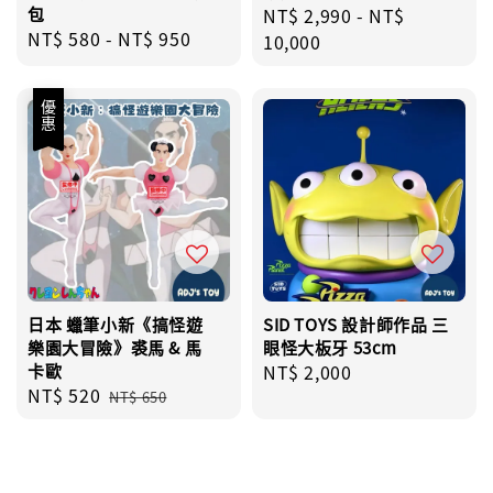
包
Regular
NT$ 2,990
-
NT$
Regular
NT$ 580
-
NT$ 950
price
10,000
price
優惠
日本 蠟筆小新《搞怪遊
SID TOYS 設計師作品 三
樂園大冒險》裘馬 & 馬
眼怪大板牙 53cm
卡歐
Regular
NT$ 2,000
Sale
NT$ 520
Regular
price
NT$ 650
price
price