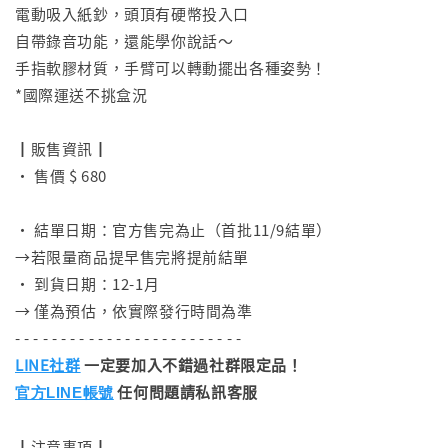
電動吸入紙鈔，頭頂有硬幣投入口
自帶錄音功能，還能學你說話～
手指軟膠材質，手臂可以轉動擺出各種姿勢！
*國際運送不挑盒況
⠀
┃販售資訊┃
• 售價 $ 680
⠀
• 結單日期：官方售完為止（首批11/9結單）
→若限量商品提早售完將提前結單
• 到貨日期：12-1月
→ 僅為預估，依實際發行時間為準
- - - - - - - - - - - - - - - - - - - - - - - - -
LINE社群
一定要加入不錯過社群限定品！
任何問題請私訊客服
官方LINE帳號
┃注意事項┃