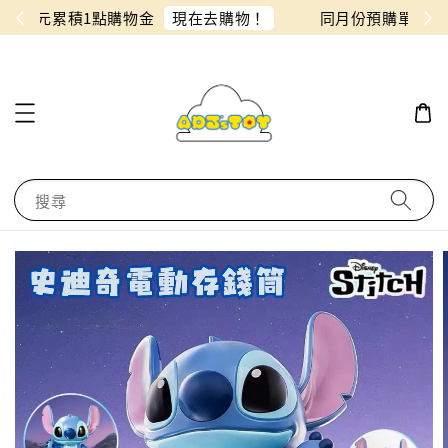
物！
同月份預購單免費合併！只需付一筆運費
搜尋