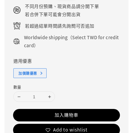
price
price
不同月份預購、現貨商品請分開下單
若合併下單可能會分開出貨
若超過結單時間請先詢問可否追加
Worldwide shipping（Select TWD for credit
card）
適用優惠
加價購優惠
數量
加入購物車
Add to wishlist