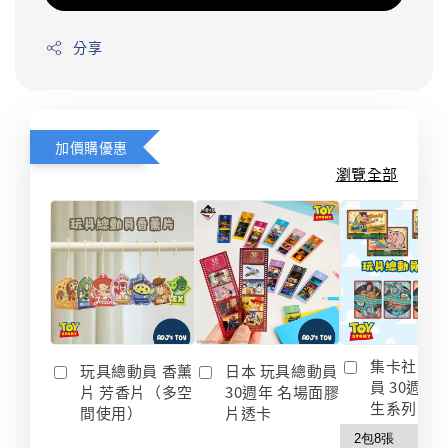
分享
加價購優惠
瀏覽全部
集卡社 玩
玩具總動員 香薰
日本 玩具總動員
員 30週年
片 芳香片（多空
30週年 名場面膠
生系列 收
間使用）
片透卡