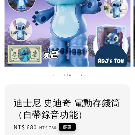
1
/
4
迪士尼 史迪奇 電動存錢筒
（自帶錄音功能）
Sale
NT$ 680
Regular
優惠
NT$ 780