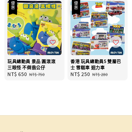
優惠
優惠
玩具總動員 景品 圓滾滾
香港 玩具總動員5 雙層巴
三眼怪 不倒翁公仔
士 雪糕車 迴力車
Sale
NT$ 650
Regular
Sale
NT$ 250
Regular
NT$ 750
NT$ 280
price
price
price
price