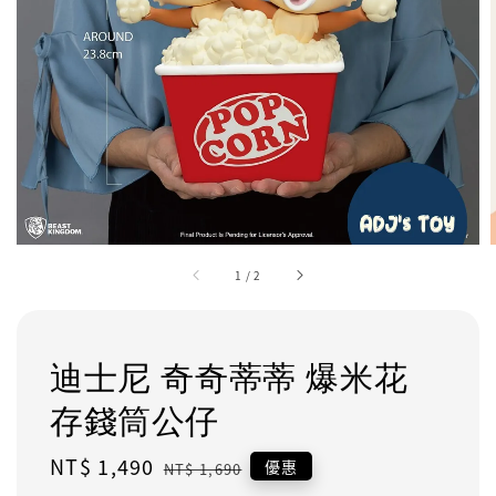
1
/
2
迪士尼 奇奇蒂蒂 爆米花
存錢筒公仔
Sale
NT$ 1,490
Regular
優惠
NT$ 1,690