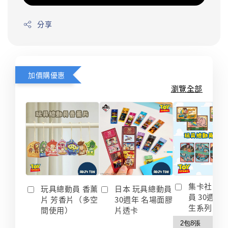
分享
加價購優惠
瀏覽全部
集卡社 玩
玩具總動員 香薰
日本 玩具總動員
員 30週年
片 芳香片（多空
30週年 名場面膠
生系列 收
間使用）
片透卡