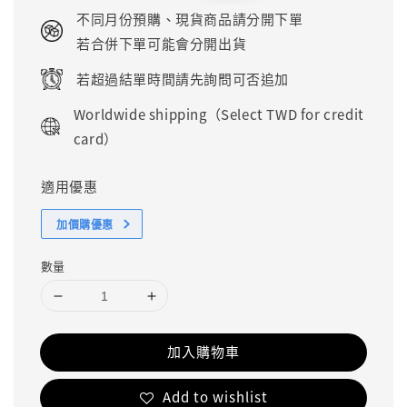
price
price
不同月份預購、現貨商品請分開下單
若合併下單可能會分開出貨
若超過結單時間請先詢問可否追加
Worldwide shipping（Select TWD for credit
card）
適用優惠
加價購優惠
數量
加入購物車
Add to wishlist