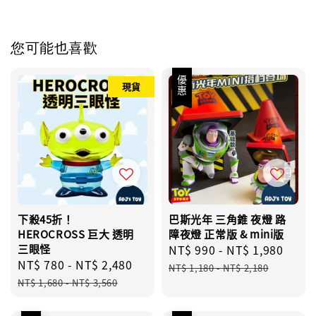
您可能也喜歡
優惠
現貨
下殺45折！
巴斯光年 三角錐 夜燈 路
HEROCROSS 巨大 透明
障夜燈 正常版 & mini版
三眼怪
Sale
NT$ 990
-
NT$ 1,980
Regu
Sale
NT$ 780
-
NT$ 2,480
Regular
price
pric
NT$ 1,180
-
NT$ 2,180
price
price
NT$ 1,680
-
NT$ 3,560