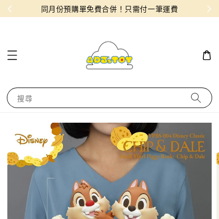
物！
同月份預購單免費合併！只需付一筆運費
搜尋