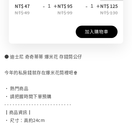
-
+
-
+
-
NT$ 47
NT$ 95
NT$ 125
NT$ 49
NT$ 99
NT$ 130
加入購物車
● 迪士尼 奇奇蒂蒂 爆米花 存錢筒公仔
⠀
今年的私房錢就存在爆米花筒裡吧🍿
⠀
• 熱門商品
• 請把握時間下單預購
- - - - - - - - - - - - - - - - - - - - - - - - -
┃商品資訊┃
• 尺寸：高約24cm
⠀