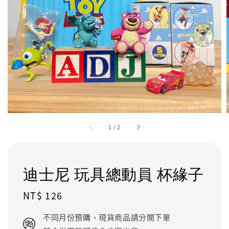
1
/
2
迪士尼 玩具總動員 杯緣子
Regular
NT$ 126
price
不同月份預購、現貨商品請分開下單