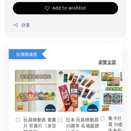
Add to wishlist
分享
加價購優惠
瀏覽全部
集卡社 玩
玩具總動員 香薰
日本 玩具總動員
員 30週年
片 芳香片（多空
30週年 名場面膠
生系列 收