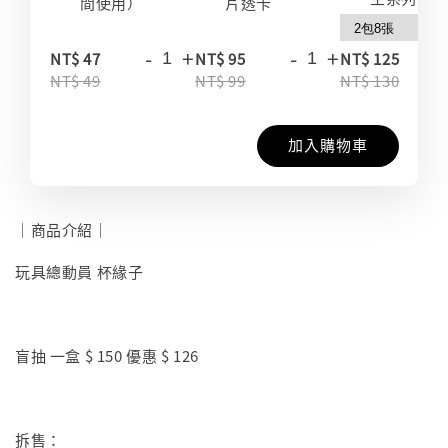
間使用）
片透卡
-
+
-
+
-
NT$ 47
NT$ 95
NT$ 125
NT$ 49
NT$ 99
NT$ 130
加入購物車
｜商品介紹｜
玩具總動員 杯緣子
盲抽 一盒 $ 150 優惠 $ 126
拆售：