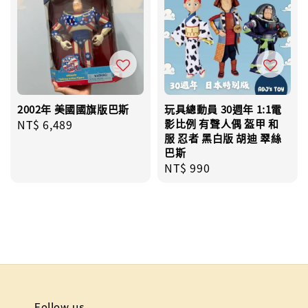
2002年 美國國旗版巴斯
玩具總動員 30週年 1:1電
Regular
NT$ 6,489
影比例 有聲人偶 盔甲 和
服 忍者 黑白版 胡迪 翠絲
price
巴斯
Regular
NT$ 990
price
Follow us