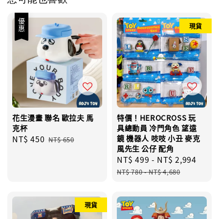
優惠
現貨
花生漫畫 聯名 歐拉夫 馬
特價！HEROCROSS 玩
克杯
具總動員 冷門角色 望遠
Sale
NT$ 450
Regular
鏡 機器人 吱吱 小丑 麥克
NT$ 650
風先生 公仔 配角
price
price
Sale
NT$ 499
-
NT$ 2,994
Regu
price
pric
NT$ 780
-
NT$ 4,680
現貨