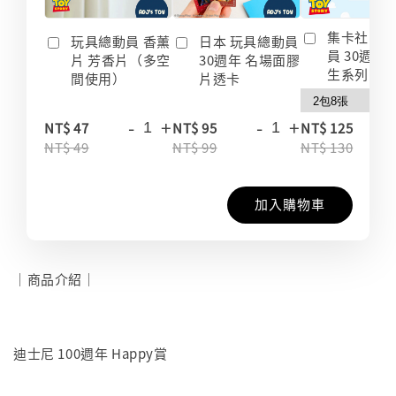
集卡社 玩
玩具總動員 香薰
日本 玩具總動員
員 30週年
片 芳香片（多空
30週年 名場面膠
生系列 收
間使用）
片透卡
-
+
-
+
-
NT$ 47
NT$ 95
NT$ 125
NT$ 49
NT$ 99
NT$ 130
加入購物車
｜商品介紹｜
迪士尼 100週年 Happy賞