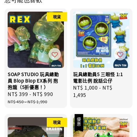
現貨
SOAP STUDIO 玩具總動
玩具總動員5 三眼怪 1:1
員 Blop Blop EX系列 抱
電影比例 說話公仔
抱龍（5折優惠！）
Regular
NT$ 1,000
-
NT$
Sale
NT$ 399
-
NT$ 990
Regular
price
1,495
price
price
NT$ 450
-
NT$ 1,990
優惠
現貨