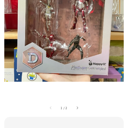
1
/
2