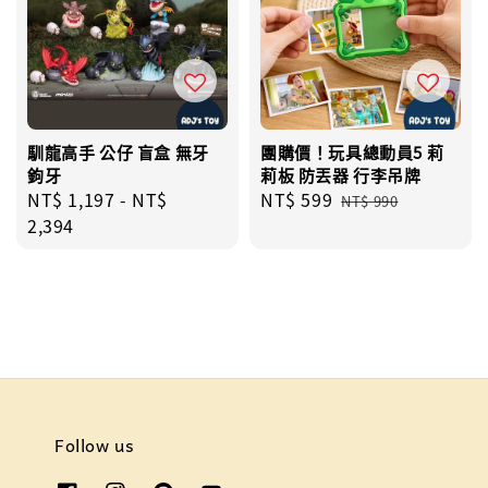
馴龍高手 公仔 盲盒 無牙
團購價！玩具總動員5 莉
鉤牙
莉板 防丟器 行李吊牌
Regular
NT$ 1,197
-
NT$
Sale
NT$ 599
Regular
NT$ 990
price
2,394
price
price
Follow us