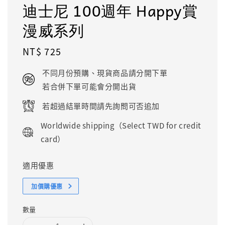
迪士尼 100週年 Happy賞
漫威系列
Regular
NT$ 725
price
不同月份預購、現貨商品請分開下單
若合併下單可能會分開出貨
若超過結單時間請先詢問可否追加
Worldwide shipping（Select TWD for credit
card）
適用優惠
加價購優惠
數量