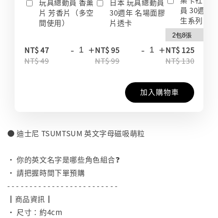
玩具總動員 香薰
日本 玩具總動員
員 30週年
片 芳香片（多空
30週年 名場面膠
生系列 收
間使用）
片透卡
-
+
-
+
-
NT$ 47
NT$ 95
NT$ 125
NT$ 49
NT$ 99
NT$ 130
加入購物車
● 迪士尼 TSUMTSUM 英文字母磁吸萌粒
⠀
• 你的英文名字是哪些角色組合❓
• 請把握時間下單預購
- - - - - - - - - - - - - - - - - - - - - - - - -
┃商品資訊┃
• 尺寸：約4cm