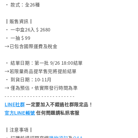
• 款式：全26種
⠀
┃販售資訊┃
• 一中盒26入 $ 2680
• 一抽 $ 99
→已包含國際運費及稅金
⠀
• 結單日期：第一批 9/26 18:00結單
→若限量商品提早售完將提前結單
• 到貨日期：10-11月
→ 僅為預估，依實際發行時間為準
- - - - - - - - - - - - - - - - - - - - - - - - -
LINE社群
一定要加入不錯過社群限定品！
任何問題請私訊客服
官方LINE帳號
┃注意事項┃
• 訂購前請詳閱官網
購物須知
及
Q&A