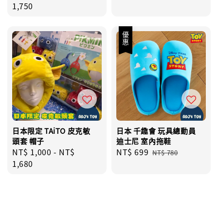
price
1,750
price
price
優惠
日本限定 TAiTO 皮克敏
日本 千趣會 玩具總動員
頭套 帽子
迪士尼 室內拖鞋
Regular
NT$ 1,000
-
NT$
Sale
NT$ 699
Regular
NT$ 780
price
1,680
price
price