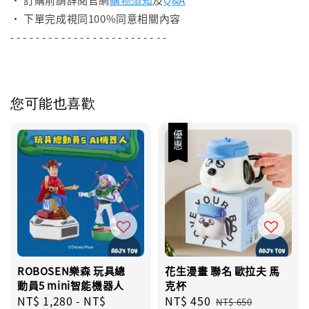
• 下單完成視同100%同意相關內容
- - - - - - - - - - - - - - - - - - - - - - - - -
您可能也喜歡
優惠
ROBOSEN樂森 玩具總
花生漫畫 聯名 歐拉夫 馬
動員5 mini智能機器人
克杯
Regular
NT$ 1,280
-
NT$
Sale
NT$ 450
Regular
NT$ 650