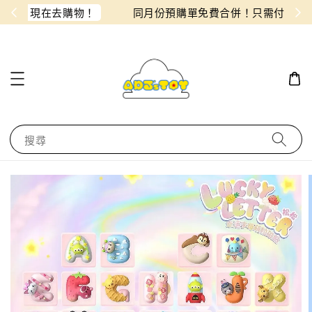
物！
同月份預購單免費合併！只需付一筆運費
搜尋