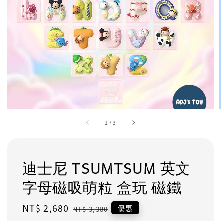
1
/
3
迪士尼 TSUMTSUM 英文
字母磁吸萌粒 盒玩 磁鐵
Sale
NT$ 2,680
Regular
優惠
NT$ 3,380