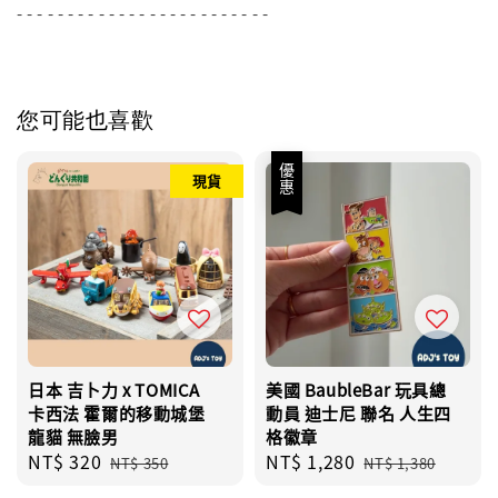
- - - - - - - - - - - - - - - - - - - - - - - - -
您可能也喜歡
優惠
現貨
日本 吉卜力 x TOMICA
美國 BaubleBar 玩具總
卡西法 霍爾的移動城堡
動員 迪士尼 聯名 人生四
龍貓 無臉男
格徽章
Sale
NT$ 320
Regular
Sale
NT$ 1,280
Regular
NT$ 350
NT$ 1,380
price
price
price
price