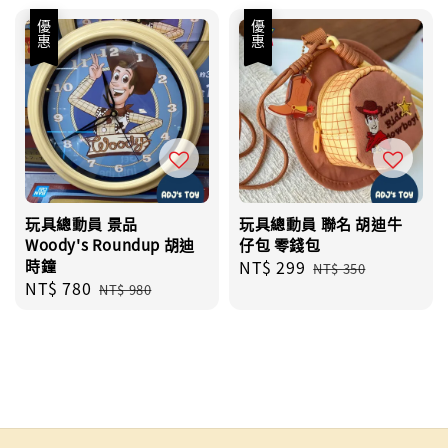
優惠
優惠
玩具總動員 景品
玩具總動員 聯名 胡迪牛
Woody's Roundup 胡迪
仔包 零錢包
時鐘
Sale
NT$ 299
Regular
NT$ 350
Sale
NT$ 780
Regular
price
price
NT$ 980
price
price