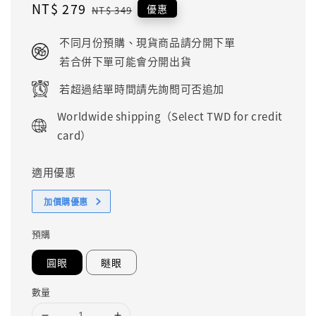
Sale
NT$ 279
Regular
優惠
NT$ 349
price
price
不同月份預購、現貨商品請分開下單
若合併下單可能會分開出貨
若超過結單時間請先詢問可否追加
Worldwide shipping（Select TWD for credit
card）
適用優惠
加價購優惠
預購
圓眼
瞇眼
數量