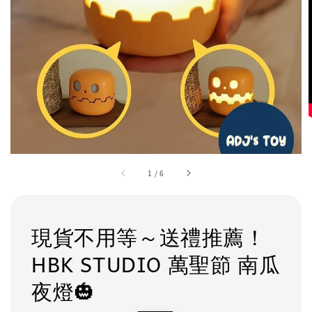
1
/
6
現貨不用等～送禮推薦！
HBK STUDIO 萬聖節 南瓜
夜燈🎃