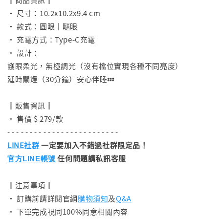
• 尺寸：10.2x10.2x9.4 cm
• 款式：圓眼｜瞇眼
• 充電方式：Type-C充電
• 設計：
護眼柔光，無極調光（沒有檔位實現各種不同亮度）
延時關燈（30分鐘）安心伴睡💤
⠀
┃販售資訊┃
• 售價 $ 279/款
- - - - - - - - - - - - - - - - - - - - - - - - -
LINE社群
一定要加入不錯過社群限定品！
任何問題請私訊客服
官方LINE帳號
┃注意事項┃
• 訂購前請詳閱官網
購物須知
及
Q&A
• 下單完成視同100%同意相關內容