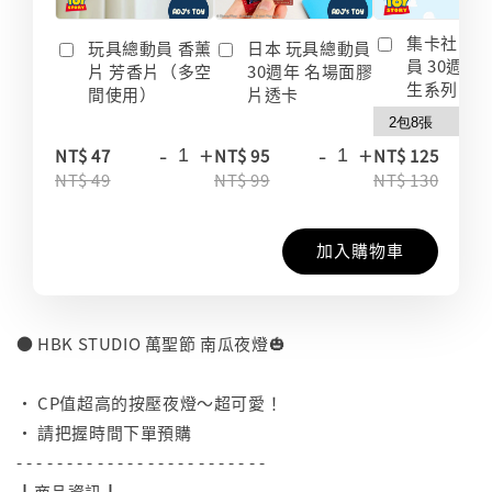
集卡社 玩
玩具總動員 香薰
日本 玩具總動員
員 30週年
片 芳香片（多空
30週年 名場面膠
生系列 收
間使用）
片透卡
-
+
-
+
-
NT$ 47
NT$ 95
NT$ 125
NT$ 49
NT$ 99
NT$ 130
加入購物車
● HBK STUDIO 萬聖節 南瓜夜燈🎃
⠀
• CP值超高的按壓夜燈～超可愛！
• 請把握時間下單預購
- - - - - - - - - - - - - - - - - - - - - - - - -
┃商品資訊┃