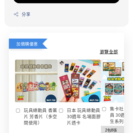
分享
加價購優惠
瀏覽全部
集卡社 玩
玩具總動員 香薰
日本 玩具總動員
員 30週年
片 芳香片（多空
30週年 名場面膠
生系列 收
間使用）
片透卡