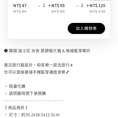
-
+
-
+
-
NT$ 47
NT$ 95
NT$ 125
NT$ 49
NT$ 99
NT$ 130
加入購物車
● 韓國 迪士尼 米奇 黑膠唱片機 & 無線藍芽喇叭
⠀
復古旅行箱設計，和音樂一起去旅行✈️
也可以直接連接手機藍芽播放音樂🎵
⠀
• 限量代購
• 請把握時間下單預購
- - - - - - - - - - - - - - - - - - - - - - - - -
┃商品資訊┃
• 尺寸：約35.2x26.5x11.5cm