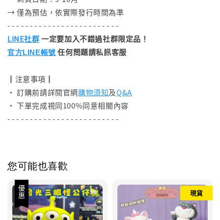
→ 僅為預估，依實際發行時間為準
- - - - - - - - - - - - - - - - - - - - - - - - -
LINE社群
一定要加入不錯過社群限定品！
任何問題請私訊客服
官方LINE帳號
┃注意事項┃
• 訂購前請詳閱官網
購物須知
及
Q&A
• 下單完成視同100%同意相關內容
- - - - - - - - - - - - - - - - - - - - - - - - -
您可能也喜歡
優惠
現貨