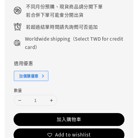
price
price
不同月份預購、現貨商品請分開下單
若合併下單可能會分開出貨
若超過結單時間請先詢問可否追加
Worldwide shipping（Select TWD for credit
card）
適用優惠
加價購優惠
數量
加入購物車
Add to wishlist