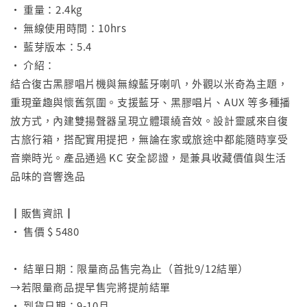
• 重量：2.4kg
• 無線使用時間：10hrs
• 藍芽版本：5.4
• 介紹：
結合復古黑膠唱片機與無線藍牙喇叭，外觀以米奇為主題，
重現童趣與懷舊氛圍。支援藍牙、黑膠唱片、AUX 等多種播
放方式，內建雙揚聲器呈現立體環繞音效。設計靈感來自復
古旅行箱，搭配實用提把，無論在家或旅途中都能隨時享受
音樂時光。產品通過 KC 安全認證，是兼具收藏價值與生活
品味的音響逸品
⠀
┃販售資訊┃
• 售價 $ 5480
⠀
• 結單日期：限量商品售完為止（首批9/12結單）
→若限量商品提早售完將提前結單
• 到貨日期：9-10月