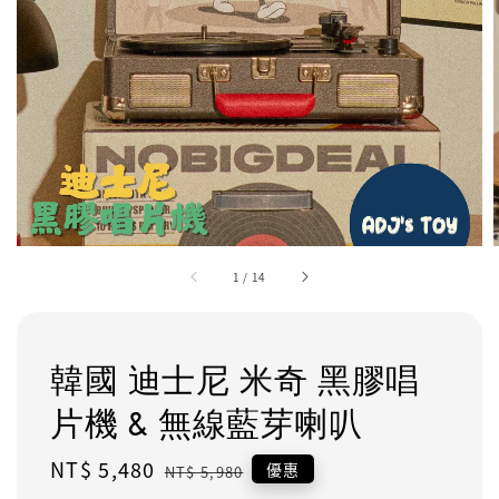
1
/
14
韓國 迪士尼 米奇 黑膠唱
片機 & 無線藍芽喇叭
Sale
NT$ 5,480
Regular
優惠
NT$ 5,980