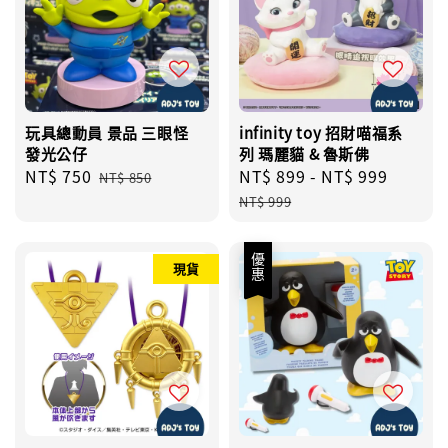
玩具總動員 景品 三眼怪
infinity toy 招財喵福系
發光公仔
列 瑪麗貓 & 魯斯佛
Sale
NT$ 750
Regular
Sale
NT$ 899
-
NT$ 999
Regul
NT$ 850
price
price
price
price
NT$ 999
優惠
現貨