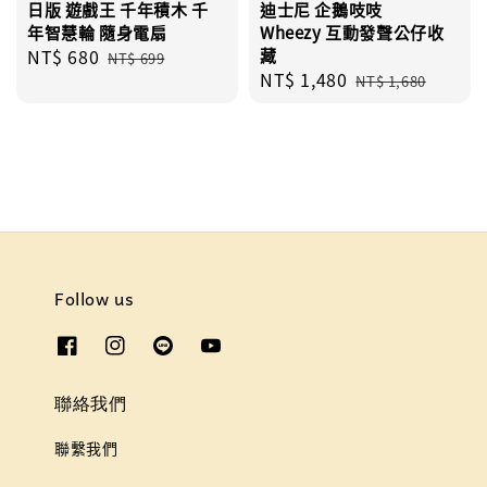
日版 遊戲王 千年積木 千
迪士尼 企鵝吱吱
年智慧輪 隨身電扇
Wheezy 互動發聲公仔收
Sale
NT$ 680
Regular
藏
NT$ 699
Sale
NT$ 1,480
Regular
price
price
NT$ 1,680
price
price
Follow us
聯絡我們
聯繫我們