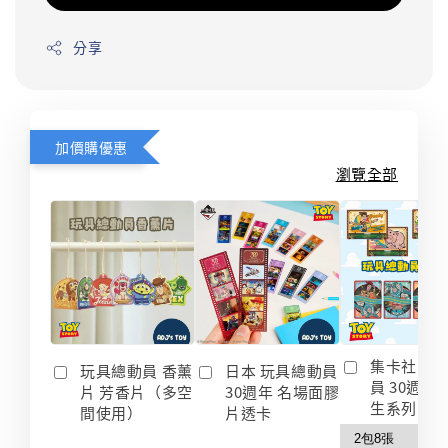
分享
加價購優惠
瀏覽全部
集卡社 玩
玩具總動員 香薰
日本 玩具總動員
員 30週年
片 芳香片（多空
30週年 名場面膠
生系列 收
間使用）
片透卡