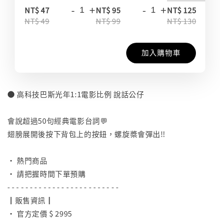
-
+
-
+
-
NT$ 47
NT$ 95
NT$ 125
NT$ 49
NT$ 99
NT$ 130
加入購物車
● 高科技巴斯光年1:1電影比例 說話公仔
⠀
會說超過50句經典電影台詞💬
翅膀展開後按下背包上的按鈕，螺旋槳會彈出‼️
⠀
• 熱門商品
• 請把握時間下單預購
- - - - - - - - - - - - - - - - - - - - - - - - -
┃販售資訊┃
• 官方定價 $ 2995