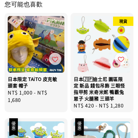
您可能也喜歡
現貨
日本限定 TAiTO 皮克敏
日本🇯🇵迪士尼 園區限
頭套 帽子
定 新品 錢包吊飾 三眼怪
Regular
NT$ 1,000
-
NT$
指甲剪 米奇米妮 鴨霸兔
崽子 火腿豬 三頭羊
price
1,680
Regular
NT$ 420
-
NT$ 1,280
price
優惠
優惠