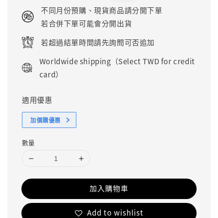
price
price
不同月份預購、現貨商品請分開下單
若合併下單可能會分開出貨
若超過結單時間請先詢問可否追加
Worldwide shipping（Select TWD for credit
card）
適用優惠
加價購優惠
數量
加入購物車
Add to wishlist