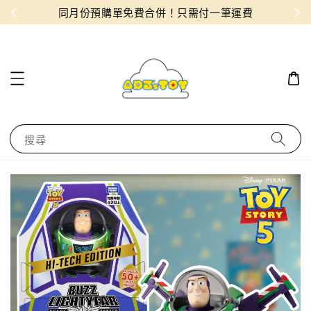
物！
同月份預購單免費合併！只需付一筆運費
搜尋