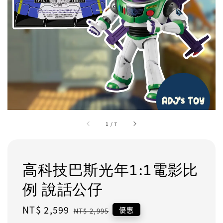
1
/
7
高科技巴斯光年1:1電影比
例 說話公仔
Sale
NT$ 2,599
Regular
優惠
NT$ 2,995