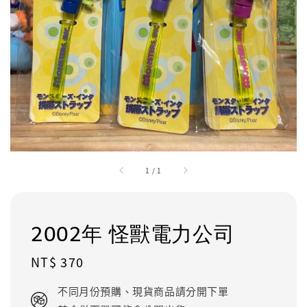
1
/
1
2002年 怪獸電力公司
Regular
NT$ 370
price
不同月份預購、現貨商品請分開下單