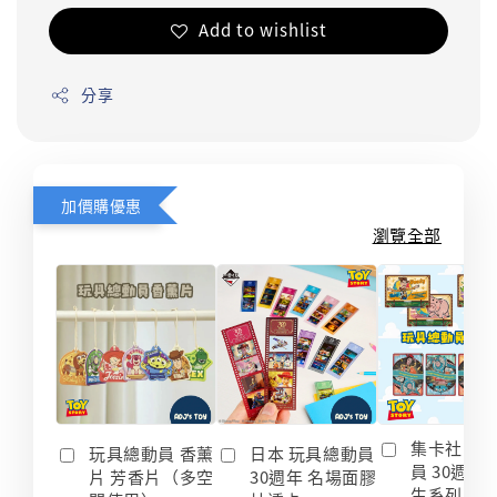
Add to wishlist
分享
加價購優惠
瀏覽全部
集卡社 玩
玩具總動員 香薰
日本 玩具總動員
員 30週年
片 芳香片（多空
30週年 名場面膠
生系列 收