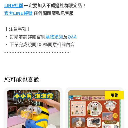
LINE社群
一定要加入不錯過社群限定品！
任何問題請私訊客服
官方LINE帳號
┃注意事項┃
• 訂購前請詳閱官網
購物須知
及
Q&A
• 下單完成視同100%同意相關內容
- - - - - - - - - - - - - - - - - - - - - - - - -
您可能也喜歡
現貨