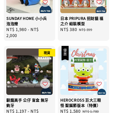
SUNDAY HOME 小小兵
日本 PRIPURA 招財貓 福
泡泡燈
之介 組裝模型
Regular
NT$ 1,980
-
NT$
Sale
NT$ 380
Regular
NT$ 399
price
2,000
price
price
優惠
現貨
馴龍高手 公仔 盲盒 無牙
HEROCROSS 巨大三眼
鉤牙
怪 聖誕節版本（特價）
Regular
NT$ 1,197
-
NT$
Sale
NT$ 1,580
Regular
NT$ 1,780