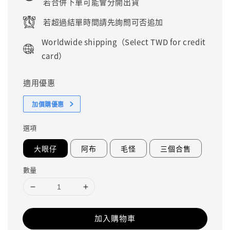
若合併下單可能會分開出貨
若超過結單時間請先詢問可否追加
Worldwide shipping（Select TWD for credit
card）
適用優惠
加價購優惠
選項
大眼仔
阿布
毛怪
三個合售
數量
加入購物車