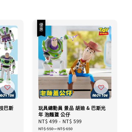
優惠
科技巴斯
玩具總動員 景品 胡迪 & 巴斯光
年 泡麵蓋 公仔
Sale
NT$ 499
-
NT$ 599
Regular
price
price
NT$ 550
-
NT$ 650