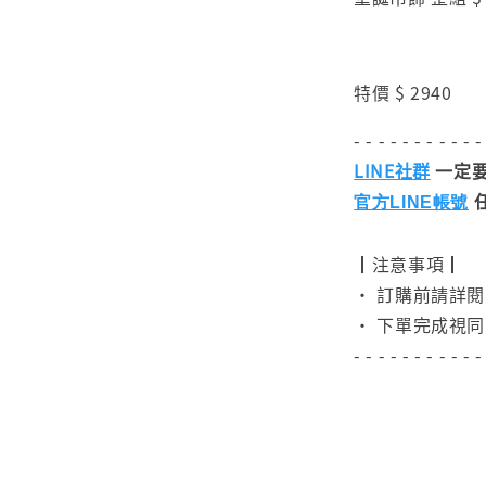
特價 $ 2940
- - - - - - - - - - -
LINE社群
一定要
官方LINE帳號
┃注意事項┃
• 訂購前請詳
• 下單完成視同
- - - - - - - - - - -