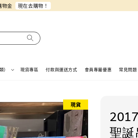
同月份預購單免費合併！只需付一筆運費
類）
現貨專區
付款與運送方式
會員專屬優惠
常見問題 
現貨
201
聖誕