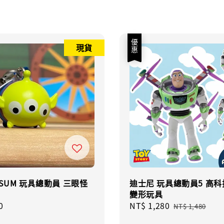
優惠
現貨
TSUM 玩具總動員 三眼怪
迪士尼 玩具總動員5 高
變形玩具
r
0
Sale
NT$ 1,280
Regular
NT$ 1,480
price
price