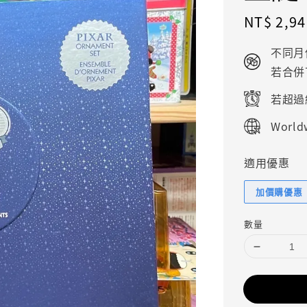
Regular
NT$ 2,94
price
不同月
若合併
若超過
Worldw
適用優惠
加價購優惠
數量