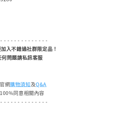
 - - - - - - - - - - - - - -
加入不錯過社群限定品！
任何問題請私訊客服
閱官網
購物須知
及
Q&A
100%同意相關內容
 - - - - - - - - - - - - - -