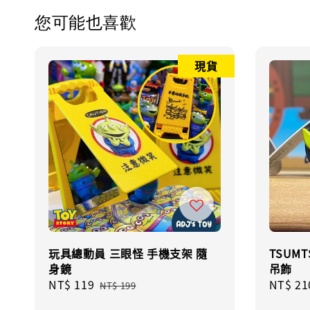
您可能也喜歡
現貨
玩具總動員 三眼怪 手機支架 隨
TSUM
身鏡
吊飾
Sale
NT$ 119
Regular
Regula
NT$ 21
NT$ 199
price
price
price