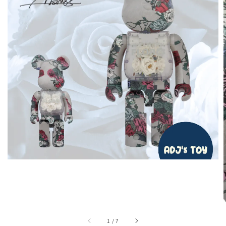
1
/
7