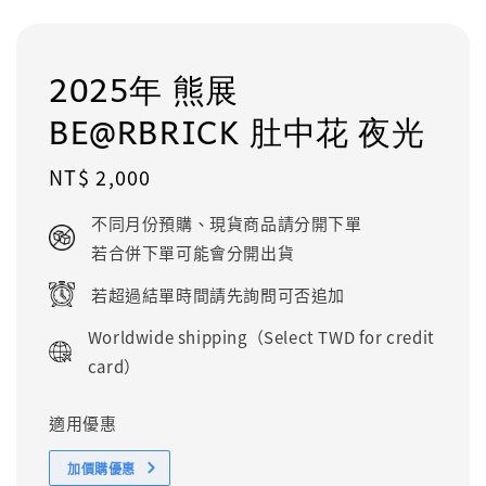
2025年 熊展
BE@RBRICK 肚中花 夜光
Regular
NT$ 2,000
price
不同月份預購、現貨商品請分開下單
若合併下單可能會分開出貨
若超過結單時間請先詢問可否追加
Worldwide shipping（Select TWD for credit
card）
適用優惠
加價購優惠