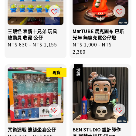
三眼怪 表情十兄弟 玩具
MarTUBE 馬克圖布 巴斯
總動員 收藏 公仔
光年 無線充電公仔燈
Regular
NT$ 630
-
NT$ 1,155
Regular
NT$ 1,000
-
NT$
price
price
2,380
優惠
現貨
咒術迴戰 邊緣坐姿公仔
BEN STUDIO 設計師作
品 阿薛大板牙 60cm