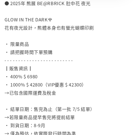
● 2025年 熊展 BE@RBRICK 肚中花 夜光
⠀
GLOW IN THE DARK🌹
花有夜光設計，熊體本身也有螢光蝴蝶印刷
⠀
• 限量商品
• 請把握時間下單預購
- - - - - - - - - - - - - - - - - - - - - - - - -
┃販售資訊┃
• 400% $ 6980
• 1000% $ 42800（VIP優惠 $ 42300）
→已包含國際運費及稅金
⠀
• 結單日期：售完為止（第一批 7/5 結單）
→若限量商品提早售完將提前結單
• 到貨日期：8-9月
→ 僅為預估，依實際發行時間為準