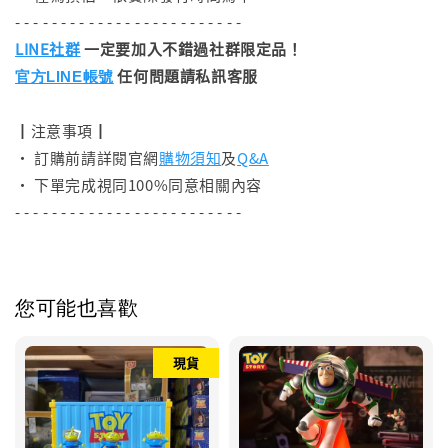
- - - - - - - - - - - - - - - - - - - - - - - - -
LINE社群
一定要加入不錯過社群限定品！
任何問題請私訊客服
官方LINE帳號
┃注意事項┃
• 訂購前請詳閱官網
購物須知
及
Q&A
• 下單完成視同100%同意相關內容
- - - - - - - - - - - - - - - - - - - - - - - - -
您可能也喜歡
現貨