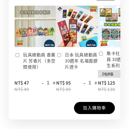
集卡社 玩
玩具總動員 香薰
日本 玩具總動員
員 30週年
片 芳香片（多空
30週年 名場面膠
生系列 收
間使用）
片透卡
-
+
-
+
-
NT$ 47
NT$ 95
NT$ 125
NT$ 49
NT$ 99
NT$ 130
加入購物車