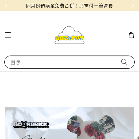
物！
同月份預購單免費合併！只需付一筆運費
搜尋