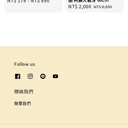
Regular
NT$ 178
-
NT$ 890
Sale
NT$ 2,000
Regular
price
NT$ 8,850
price
price
Follow us
聯絡我們
聯繫我們