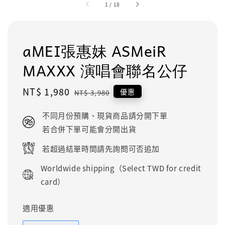
1
/
18
aMEI張惠妹 ASMeiR
MAXXX 演唱會聯名公仔
Sale
NT$ 1,980
Regular
優惠
NT$ 3,980
price
price
不同月份預購、現貨商品請分開下單
若合併下單可能會分開出貨
若超過結單時間請先詢問可否追加
Worldwide shipping（Select TWD for credit
card）
適用優惠