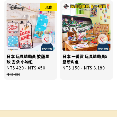
現貨
日本 玩具總動員 披薩星
日本 一番賞 玩具總動員5
球 雲朵 小物包
最新角色
Sale
NT$ 420
-
NT$ 450
Regular
Regular
NT$ 150
-
NT$ 3,180
price
price
price
NT$ 480