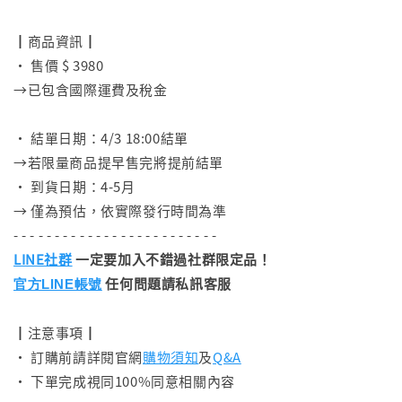
⠀
┃商品資訊┃
• 售價 $ 3980
→已包含國際運費及稅金
⠀
• 結單日期：4/3 18:00結單
→若限量商品提早售完將提前結單
• 到貨日期：4-5月
→ 僅為預估，依實際發行時間為準
- - - - - - - - - - - - - - - - - - - - - - - - -
LINE社群
一定要加入不錯過社群限定品！
任何問題請私訊客服
官方LINE帳號
┃注意事項┃
• 訂購前請詳閱官網
購物須知
及
Q&A
• 下單完成視同100%同意相關內容