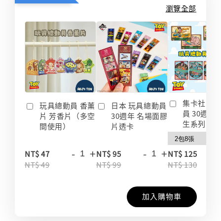
瀏覽全部
集卡社 玩
玩具總動員 香薰
日本 玩具總動員
員 30週年
片 芳香片（多空
30週年 名場面膠
生系列 收
間使用）
片透卡
-
+
-
+
-
NT$ 47
NT$ 95
NT$ 125
NT$ 49
NT$ 99
NT$ 130
加入購物車