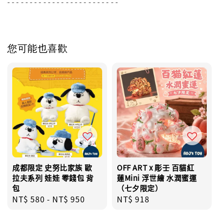
- - - - - - - - - - - - - - - - - - - - - - - - -
您可能也喜歡
成都限定 史努比家族 歐
OFF ART x 彫壬 百貓紅
拉夫系列 娃娃 零錢包 背
蓮Mini 浮世繪 水潤蜜運
包
（七夕限定）
Regular
NT$ 580
-
NT$ 950
Regular
NT$ 918
price
price