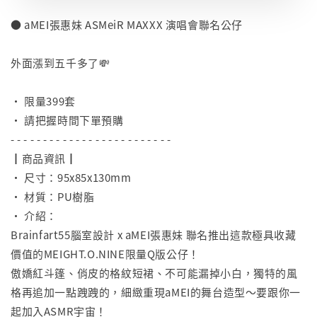
● aMEI張惠妹 ASMeiR MAXXX 演唱會聯名公仔
⠀
外面漲到五千多了💸
⠀
• 限量399套
• 請把握時間下單預購
- - - - - - - - - - - - - - - - - - - - - - - - -
┃商品資訊┃
• 尺寸：95x85x130mm
• 材質：PU樹脂
• 介紹：
Brainfart55腦室設計 x aMEI張惠妹 聯名推出這款極具收藏
價值的MEIGHT.O.NINE限量Q版公仔！
傲嬌紅斗篷、俏皮的格紋短裙、不可能漏掉小白，獨特的風
格再追加一點跩跩的，細緻重現aMEI的舞台造型～要跟你一
起加入ASMR宇宙！