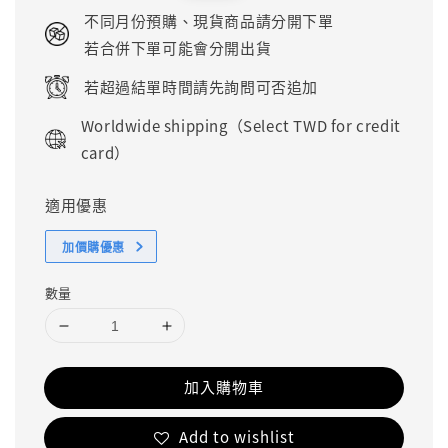
price
price
不同月份預購、現貨商品請分開下單
若合併下單可能會分開出貨
若超過結單時間請先詢問可否追加
Worldwide shipping（Select TWD for credit
card）
適用優惠
加價購優惠
數量
加入購物車
Add to wishlist