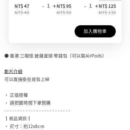
-
+
-
+
-
NT$ 47
NT$ 95
NT$ 125
NT$ 49
NT$ 99
NT$ 130
加入購物車
● 香港 三眼怪 披薩星球 零錢包（可以裝AirPods）
⠀
影片介紹
可以直接掛在背包上🎒
⠀
• 正版授權
• 請把握時間下單預購
- - - - - - - - - - - - - - - - - - - - - - - - -
┃商品資訊┃
• 尺寸：約12x8cm