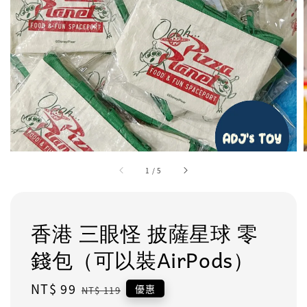
1
/
5
香港 三眼怪 披薩星球 零
錢包（可以裝AirPods）
Sale
NT$ 99
Regular
優惠
NT$ 119