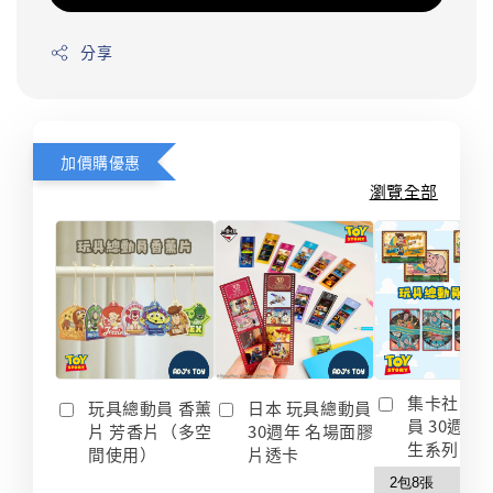
分享
加價購優惠
瀏覽全部
集卡社 玩
玩具總動員 香薰
日本 玩具總動員
員 30週年
片 芳香片（多空
30週年 名場面膠
生系列 收
間使用）
片透卡