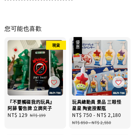
您可能也喜歡
優惠
現貨
『不要觸碰我的玩具』
玩具總動員 景品 三眼怪
阿薛 警告牌 立牌夾子
星星 陶瓷按壓瓶
Sale
NT$ 129
Regular
Sale
NT$ 750
-
NT$ 2,180
Regu
NT$ 199
price
price
price
pric
NT$ 850
-
NT$ 2,550