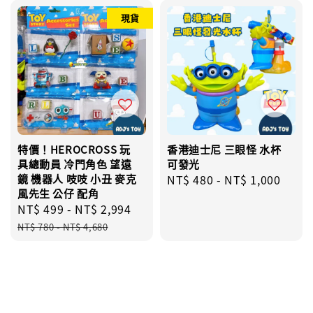
現貨
特價！HEROCROSS 玩
香港迪士尼 三眼怪 水杯
具總動員 冷門角色 望遠
可發光
鏡 機器人 吱吱 小丑 麥克
Regular
NT$ 480
-
NT$ 1,000
風先生 公仔 配角
price
Sale
NT$ 499
-
NT$ 2,994
Regular
price
price
NT$ 780
-
NT$ 4,680