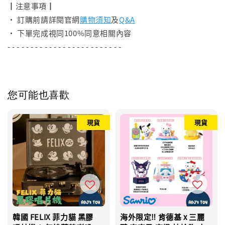
┃注意事項┃
• 訂購前請詳閱官網
購物須知
及
Q&A
• 下單完成視同100%同意相關內容
- - - - - - - - - - - - - - - - - - - - - - - - -
您可能也喜歡
現貨
現貨
韓國 FELIX 菲力貓 黑膠
海外限定‼️ 肯德基 x 三麗