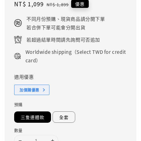
Sale
NT$ 1,099
Regular
優惠
NT$ 1,899
price
price
不同月份預購、現貨商品請分開下單
若合併下單可能會分開出貨
若超過結單時間請先詢問可否追加
Worldwide shipping（Select TWD for credit
card）
適用優惠
加價購優惠
預購
三隻連體款
全套
數量