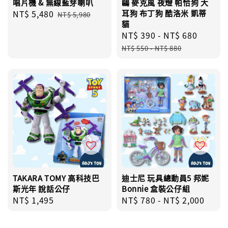
唱片機 & 無線藍芽喇叭
鷗 麥克風 夜燈 帕恰狗 大
Sale
NT$ 5,480
Regular
耳狗 布丁狗 酷洛米 凱蒂
NT$ 5,980
貓
price
price
Sale
NT$ 390
-
NT$ 680
Regul
price
price
NT$ 550
-
NT$ 880
TAKARA TOMY 高科技巴
迪士尼 玩具總動員5 邦妮
斯光年 說話公仔
Bonnie 盒裝公仔組
Regular
NT$ 1,495
Regular
NT$ 780
-
NT$ 2,000
price
price