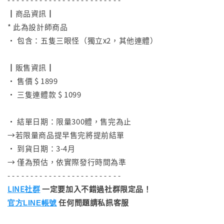
┃商品資訊┃
* 此為設計師商品
• 包含：五隻三眼怪（獨立x2，其他連體）
⠀
┃販售資訊┃
• 售價 $ 1899
• 三隻連體款 $ 1099
⠀
• 結單日期：限量300體，售完為止
→若限量商品提早售完將提前結單
• 到貨日期：3-4月
→ 僅為預估，依實際發行時間為準
- - - - - - - - - - - - - - - - - - - - - - - - -
LINE社群
一定要加入不錯過社群限定品！
任何問題請私訊客服
官方LINE帳號