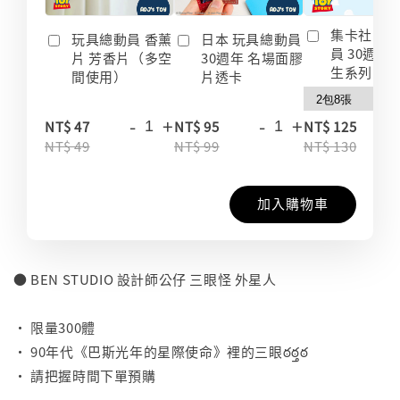
集卡社 玩
玩具總動員 香薰
日本 玩具總動員
員 30週年
片 芳香片（多空
30週年 名場面膠
生系列 收
間使用）
片透卡
-
+
-
+
-
NT$ 47
NT$ 95
NT$ 125
NT$ 49
NT$ 99
NT$ 130
加入購物車
● BEN STUDIO 設計師公仔 三眼怪 外星人
⠀
• 限量300體
• 90年代《巴斯光年的星際使命》裡的三眼ఠఠ్తఠ
• 請把握時間下單預購
- - - - - - - - - - - - - - - - - - - - - - - - -