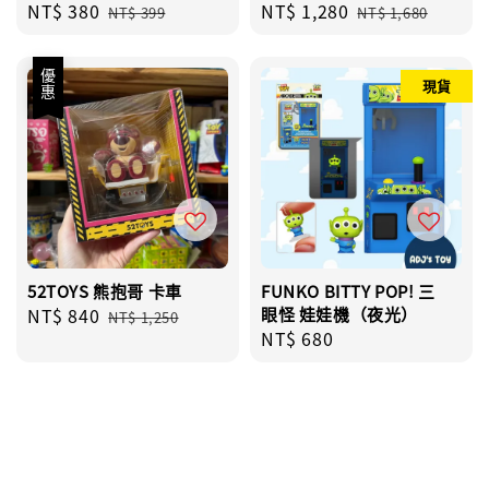
Sale
NT$ 380
Regular
Sale
NT$ 1,280
Regular
NT$ 399
NT$ 1,680
price
price
price
price
優惠
現貨
52TOYS 熊抱哥 卡車
FUNKO BITTY POP! 三
Sale
NT$ 840
Regular
眼怪 娃娃機（夜光）
NT$ 1,250
Regular
NT$ 680
price
price
price