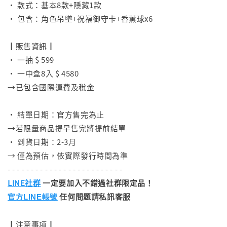
• 款式：基本8款+隱藏1款
• 包含：角色吊墜+祝福御守卡+香薰球x6
⠀
┃販售資訊┃
• 一抽 $ 599
• 一中盒8入 $ 4580
→已包含國際運費及稅金
⠀
• 結單日期：官方售完為止
→若限量商品提早售完將提前結單
• 到貨日期：2-3月
→ 僅為預估，依實際發行時間為準
- - - - - - - - - - - - - - - - - - - - - - - - -
LINE社群
一定要加入不錯過社群限定品！
任何問題請私訊客服
官方LINE帳號
┃注意事項┃