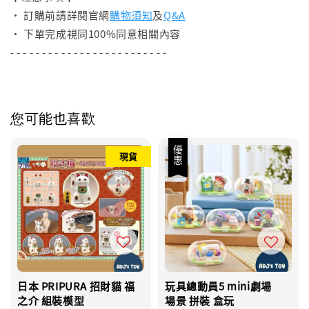
• 訂購前請詳閱官網
購物須知
及
Q&A
• 下單完成視同100%同意相關內容
- - - - - - - - - - - - - - - - - - - - - - - - -
您可能也喜歡
優惠
現貨
日本 PRIPURA 招財貓 福
玩具總動員5 mini劇場
之介 組裝模型
場景 拼裝 盒玩