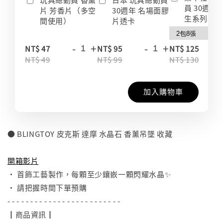
員 30週年
片 芳香片（多空
30週年 名場面膠
生系列 收
間使用）
片透卡
-
+
-
+
-
NT$ 47
NT$ 95
NT$ 125
NT$ 49
NT$ 99
NT$ 130
加入購物車
● BLINGTOY 皮克斯 達摩 水晶石 香薰吊墜 收藏
⠀
開箱影片
• 首飾工藝製作，每顆至少鑲嵌一顆閃耀水晶✨
• 請把握時間下單預購
- - - - - - - - - - - - - - - - - - - - - - - - -
┃商品資訊┃