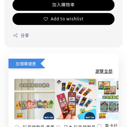
加入購物車
Add to wishlist
分享
加價購優惠
瀏覽全部
集卡社 玩
玩具總動員 香薰
日本 玩具總動員