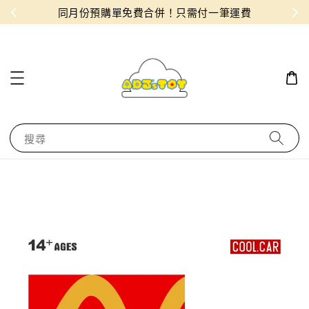
物！
同月份預購單免費合併！只需付一筆運費
搜尋