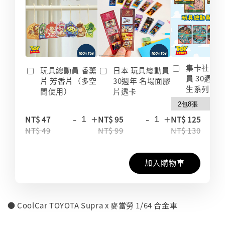
集卡社 玩
玩具總動員 香薰
日本 玩具總動員
員 30週年
片 芳香片（多空
30週年 名場面膠
生系列 收
間使用）
片透卡
-
+
-
+
-
NT$ 47
NT$ 95
NT$ 125
NT$ 49
NT$ 99
NT$ 130
加入購物車
● CoolCar TOYOTA Supra x 麥當勞 1/64 合金車
⠀