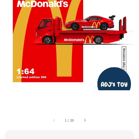
1
/
20