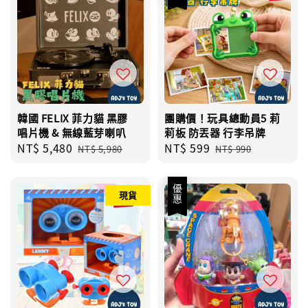
韓國 FELIX 菲力貓 黑膠
團購價！玩具總動員5 莉
唱片機 & 無線藍芽喇叭
莉板 防丟器 行李吊牌
Sale
NT$ 5,480
Regular
Sale
NT$ 599
Regular
NT$ 5,980
NT$ 990
price
price
price
price
優惠
現貨