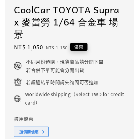
CoolCar TOYOTA Supra
x 麥當勞 1/64 合金車 場
景
Sale
NT$ 1,050
Regular
優惠
NT$ 1,150
price
price
不同月份預購、現貨商品請分開下單
若合併下單可能會分開出貨
若超過結單時間請先詢問可否追加
Worldwide shipping（Select TWD for credit
card）
適用優惠
加價購優惠