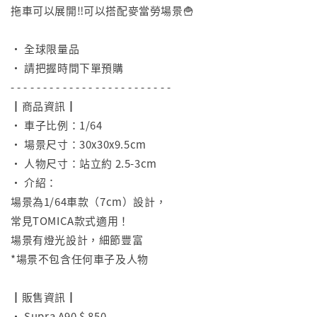
拖車可以展開‼️可以搭配麥當勞場景🍟
⠀
• 全球限量品
• 請把握時間下單預購
- - - - - - - - - - - - - - - - - - - - - - - - -
┃商品資訊┃
• 車子比例：1/64
• 場景尺寸：30x30x9.5cm
• 人物尺寸：站立約 2.5-3cm
• 介紹：
場景為1/64車款（7cm）設計，
常見TOMICA款式適用！
場景有燈光設計，細節豐富
*場景不包含任何車子及人物
⠀
┃販售資訊┃
• Supra A90 $ 850