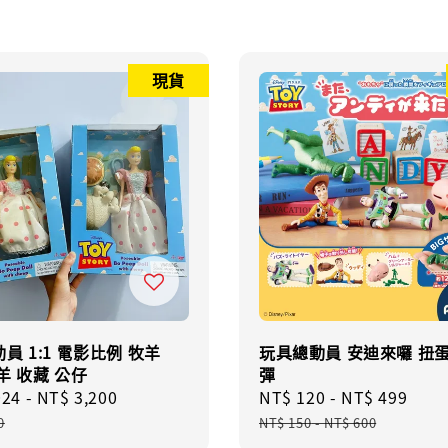
現貨
員 1:1 電影比例 牧羊
玩具總動員 安迪來囉 扭蛋
羊 收藏 公仔
彈
024
-
NT$ 3,200
Regular
Sale
NT$ 120
-
NT$ 499
Reg
price
price
pric
0
NT$ 150
-
NT$ 600