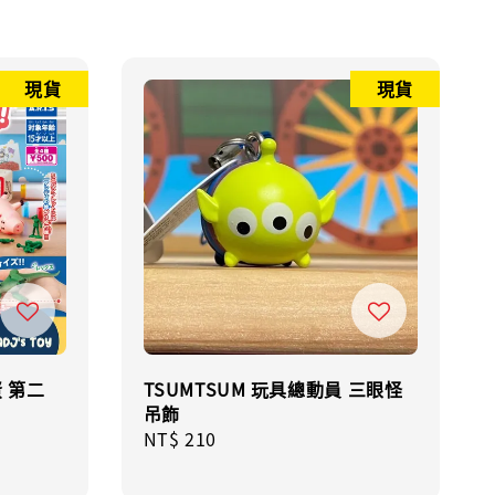
現貨
現貨
 第二
TSUMTSUM 玩具總動員 三眼怪
吊飾
ular
Regular
NT$ 210
e
price