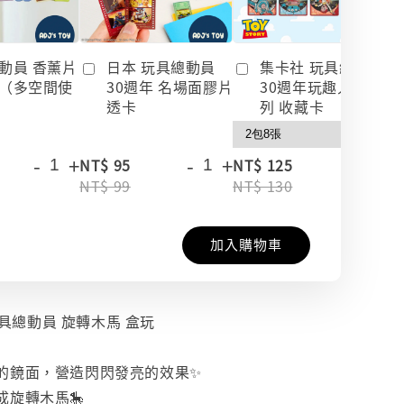
動員 香薰片
日本 玩具總動員
集卡社 玩具總動員
（多空間使
30週年 名場面膠片
30週年玩趣人生系
透卡
列 收藏卡
-
+
-
+
-
+
NT$ 95
NT$ 125
NT$ 99
NT$ 130
加入購物車
 玩具總動員 旋轉木馬 盒玩
的鏡面，營造閃閃發亮的效果✨
成旋轉木馬🎠