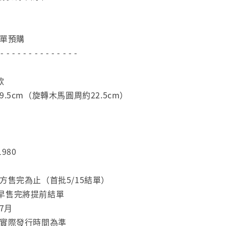
下單預購
 - - - - - - - - - - - - - -
款
.5cm（旋轉木馬圓周約22.5cm）
980
方售完為止（首批5/15結單）
早售完將提前結單
7月
依實際發行時間為準