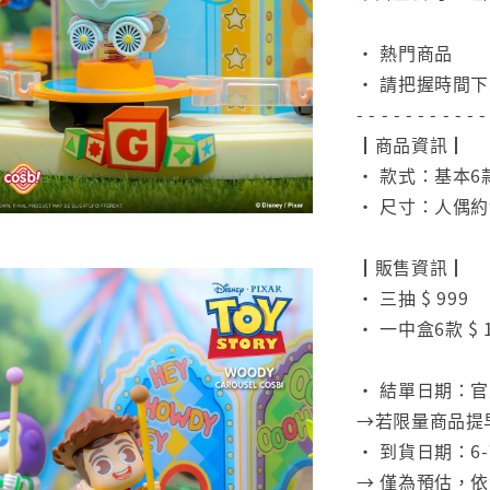
⠀
• 熱門商品
• 請把握時間
- - - - - - - - - - -
┃商品資訊┃
• 款式：基本6
• 尺寸：人偶約9
⠀
┃販售資訊┃
• 三抽 $ 999
• 一中盒6款 $ 1
⠀
• 結單日期：官
→若限量商品提
• 到貨日期：6-
→ 僅為預估，