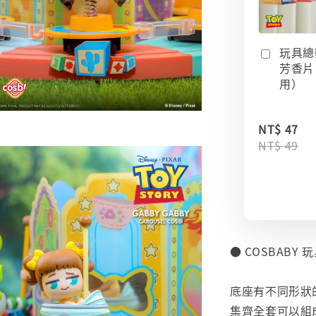
玩具總
芳香片
用）
NT$ 47
NT$ 49
● COSBABY
⠀
底座有不同形狀
集齊全套可以組