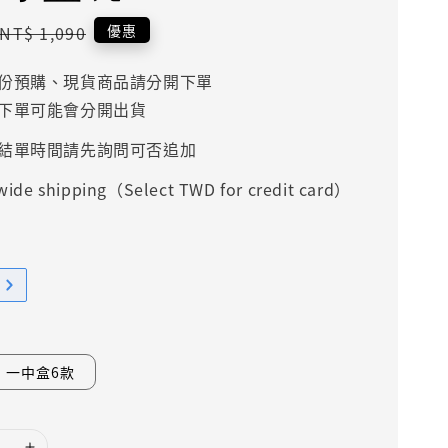
Regular
優惠
NT$ 1,090
price
份預購、現貨商品請分開下單
下單可能會分開出貨
結單時間請先詢問可否追加
ide shipping（Select TWD for credit card）
一中盒6款