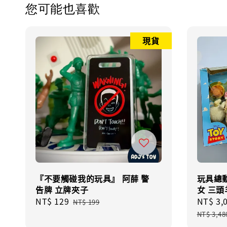
您可能也喜歡
現貨
『不要觸碰我的玩具』 阿薛 警
玩具總動
告牌 立牌夾子
女 三頭
Sale
NT$ 129
Regular
Sale
NT$ 3,
NT$ 199
price
price
price
NT$ 3,48