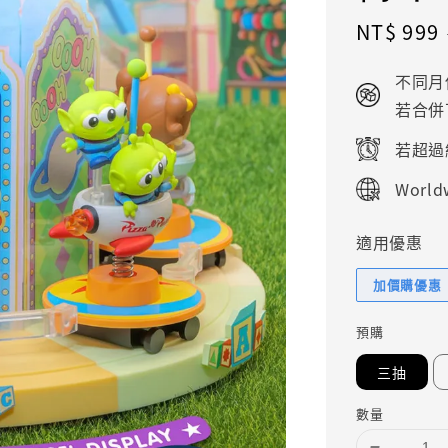
Sale
NT$ 999
price
不同月
若合併
若超過
Worldw
適用優惠
加價購優惠
預購
三抽
數量