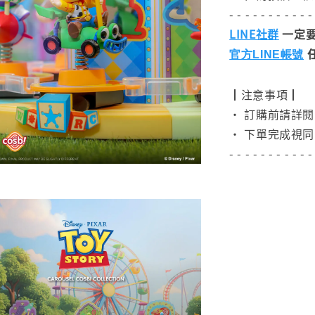
- - - - - - - - - - -
LINE社群
一定要
官方LINE帳號
┃注意事項┃
• 訂購前請詳
• 下單完成視同
- - - - - - - - - - -