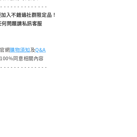
 - - - - - - - - - - - - - -
加入不錯過社群限定品！
任何問題請私訊客服
閱官網
購物須知
及
Q&A
100%同意相關內容
 - - - - - - - - - - - - - -