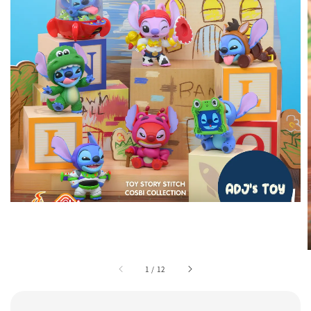
1
/
12