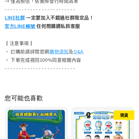
→ 僅為預估，依實際發行時間為準
- - - - - - - - - - - - - - - - - - - - - - - - -
LINE社群
一定要加入不錯過社群限定品！
任何問題請私訊客服
官方LINE帳號
┃注意事項┃
• 訂購前請詳閱官網
購物須知
及
Q&A
• 下單完成視同100%同意相關內容
- - - - - - - - - - - - - - - - - - - - - - - - -
您可能也喜歡
現貨