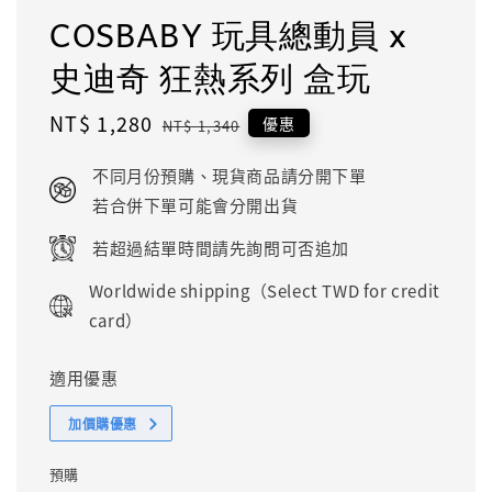
COSBABY 玩具總動員 x
史迪奇 狂熱系列 盒玩
Sale
NT$ 1,280
Regular
優惠
NT$ 1,340
price
price
不同月份預購、現貨商品請分開下單
若合併下單可能會分開出貨
若超過結單時間請先詢問可否追加
Worldwide shipping（Select TWD for credit
card）
適用優惠
加價購優惠
預購