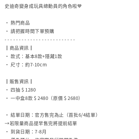
史迪奇變身成玩具總動員的角色啦💙
⠀
• 熱門商品
• 請把握時間下單預購
- - - - - - - - - - - - - - - - - - - - - - - - -
┃商品資訊┃
• 款式：基本8款+隱藏1款
• 尺寸：約7-10cm
⠀
┃販售資訊┃
• 四抽 $ 1280
• 一中盒8款 $ 2480（原價 $ 2680）
⠀
• 結單日期：官方售完為止（首批6/4結單）
→若限量商品提早售完將提前結單
• 到貨日期：7-8月