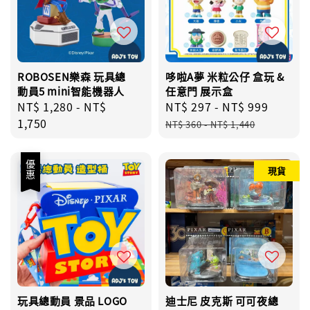
ROBOSEN樂森 玩具總
哆啦A夢 米粒公仔 盒玩 &
動員5 mini智能機器人
任意門 展示盒
Regular
NT$ 1,280
-
NT$
Sale
NT$ 297
-
NT$ 999
Regul
price
1,750
price
price
NT$ 360
-
NT$ 1,440
優惠
現貨
玩具總動員 景品 LOGO
迪士尼 皮克斯 可可夜總