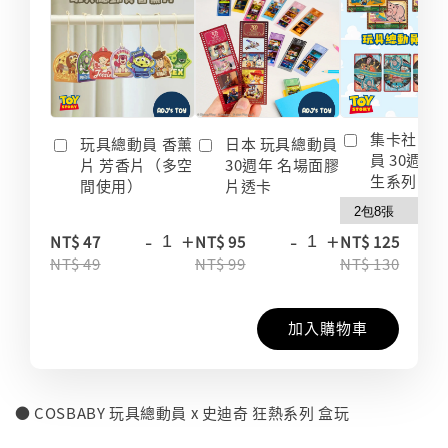
集卡社 玩
玩具總動員 香薰
日本 玩具總動員
員 30週年
片 芳香片（多空
30週年 名場面膠
生系列 收
間使用）
片透卡
-
+
-
+
-
NT$ 47
NT$ 95
NT$ 125
NT$ 49
NT$ 99
NT$ 130
加入購物車
● COSBABY 玩具總動員 x 史迪奇 狂熱系列 盒玩
⠀