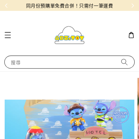
物！
同月份預購單免費合併！只需付一筆運費
搜尋