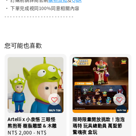
• 下單完成視同100%同意相關內容
- - - - - - - - - - - - - - - - - - - - - - - - -
您可能也喜歡
Artelli x 小泉悟 三眼怪
限時限量開放挑款！泡泡
熊抱哥 樹脂雕塑 & 木雕
瑪特 玩具總動員 萬聖節
Regular
NT$ 2,000
-
NT$
驚魂夜 盒玩