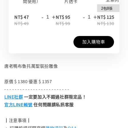
間使用）
片透卡
-
+
-
+
-
NT$ 47
NT$ 95
NT$ 125
NT$ 49
NT$ 99
NT$ 130
加入購物車
唐老鴨布魯托萬聖裝扮雕像
原價 $ 1380 優惠 $ 1357
- - - - - - - - - - - - - - - - - - - - - - - - -
LINE社群
一定要加入不錯過社群限定品！
任何問題請私訊客服
官方LINE帳號
┃注意事項┃
• 訂購前請詳閱官網
購物須知
及
Q&A