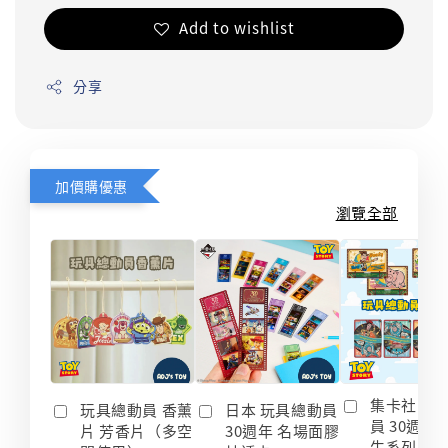
Add to wishlist
分享
加價購優惠
瀏覽全部
集卡社 玩
玩具總動員 香薰
日本 玩具總動員
員 30週年
片 芳香片（多空
30週年 名場面膠
生系列 收