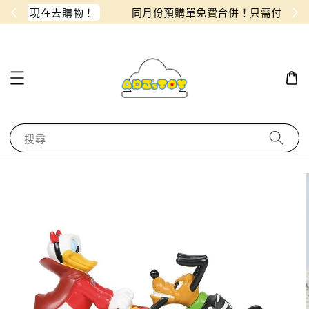
物！
同月份預購單免費合併！只需付一筆運費
搜尋