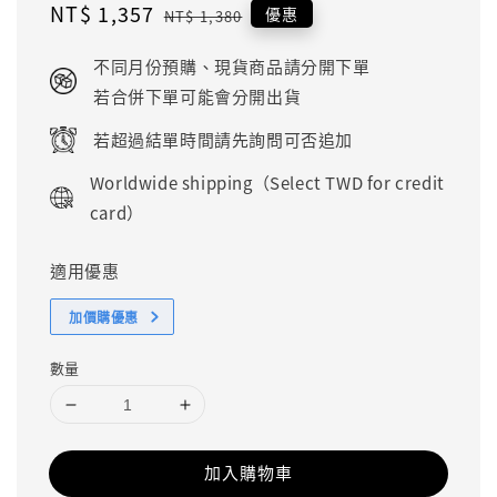
Sale
NT$ 1,357
Regular
優惠
NT$ 1,380
price
price
不同月份預購、現貨商品請分開下單
若合併下單可能會分開出貨
若超過結單時間請先詢問可否追加
Worldwide shipping（Select TWD for credit
card）
適用優惠
加價購優惠
數量
加入購物車