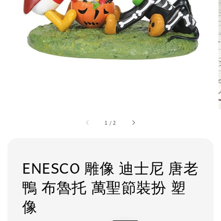
1
/
2
ENESCO 雕像 迪士尼 唐老
鴨 布魯托 萬聖節裝扮 塑
像