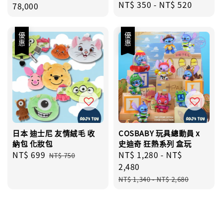
Regular
NT$ 350
-
NT$ 520
price
78,000
price
優惠
優惠
日本 迪士尼 友情絨毛 收
COSBABY 玩具總動員 x
納包 化妝包
史迪奇 狂熱系列 盒玩
Sale
NT$ 699
Regular
Sale
NT$ 1,280
-
NT$
NT$ 750
price
price
price
2,480
Regular
NT$ 1,340
-
NT$ 2,680
price