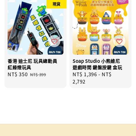
現貨
香港 迪士尼 玩具總動員
Soap Studio 小熊維尼
紅綠燈玩具
遊戲時間 鍵盤按鍵 盒玩
Sale
NT$ 350
Regular
Regular
NT$ 1,396
-
NT$
NT$ 399
price
price
price
2,792