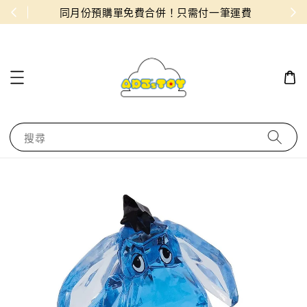
物！
同月份預購單免費合併！只需付一筆運費
搜尋