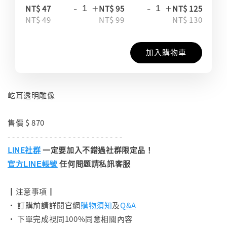
-
+
-
+
-
NT$ 47
NT$ 95
NT$ 125
NT$ 49
NT$ 99
NT$ 130
加入購物車
屹耳透明雕像
售價 $ 870
- - - - - - - - - - - - - - - - - - - - - - - - -
LINE社群
一定要加入不錯過社群限定品！
任何問題請私訊客服
官方LINE帳號
┃注意事項┃
• 訂購前請詳閱官網
購物須知
及
Q&A
• 下單完成視同100%同意相關內容