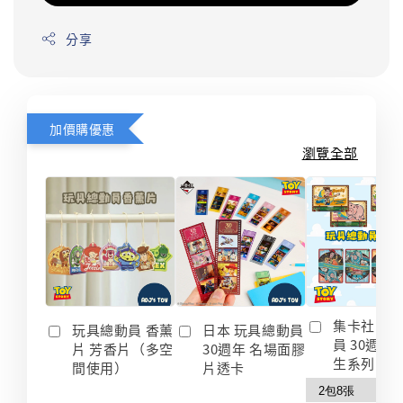
分享
加價購優惠
瀏覽全部
集卡社 玩
玩具總動員 香薰
日本 玩具總動員
員 30週年
片 芳香片（多空
30週年 名場面膠
生系列 收
間使用）
片透卡