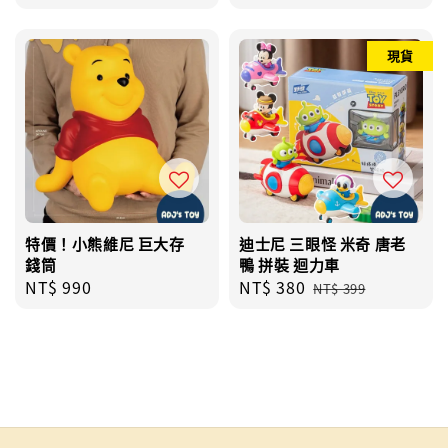
price
現貨
特價！小熊維尼 巨大存
迪士尼 三眼怪 米奇 唐老
錢筒
鴨 拼裝 迴力車
Regular
NT$ 990
Sale
NT$ 380
Regular
NT$ 399
price
price
price