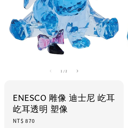
1
/
2
ENESCO 雕像 迪士尼 屹耳
屹耳透明 塑像
Regular
NT$ 870