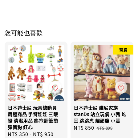
- - - - - - - - - - - - - - - - - - - - - - - - -
您可能也喜歡
現貨
日本迪士尼 玩具總動員
日本迪士尼 維尼家族
周邊商品 手臂娃娃 三眼
stanDs 站立玩偶 小豬 屹
怪 清潔用品 熊抱哥筆袋
耳 跳跳虎 貓頭鷹 小荳
彈簧狗 紅心
Sale
NT$ 850
Regular
NT$ 899
Regular
NT$ 350
-
NT$ 950
price
price