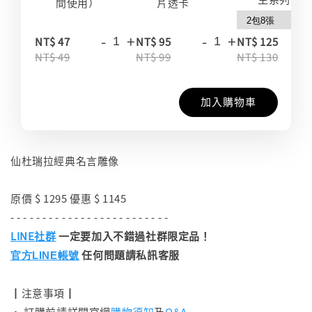
間使用）
片透卡
-
+
-
+
-
NT$ 47
NT$ 95
NT$ 125
NT$ 49
NT$ 99
NT$ 130
加入購物車
仙杜瑞拉經典名言雕像
原價 $ 1295 優惠 $ 1145
- - - - - - - - - - - - - - - - - - - - - - - - -
LINE社群
一定要加入不錯過社群限定品！
任何問題請私訊客服
官方LINE帳號
┃注意事項┃
• 訂購前請詳閱官網
購物須知
及
Q&A