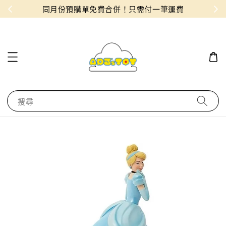
物！
同月份預購單免費合併！只需付一筆運費
搜尋