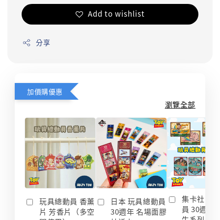
Add to wishlist
分享
加價購優惠
瀏覽全部
集卡社 玩
玩具總動員 香薰
日本 玩具總動員
員 30週年
片 芳香片（多空
30週年 名場面膠
生系列 收