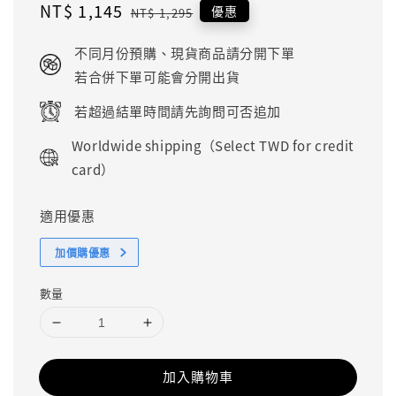
Sale
NT$ 1,145
Regular
優惠
NT$ 1,295
price
price
不同月份預購、現貨商品請分開下單
若合併下單可能會分開出貨
若超過結單時間請先詢問可否追加
Worldwide shipping（Select TWD for credit
card）
適用優惠
加價購優惠
數量
加入購物車