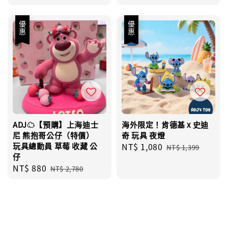
price
price
price
price
優惠
優惠
ADJ☁️【預購】上海迪士
海外限定！肯德基 x 史迪
尼 熊抱哥公仔（特價）
奇 玩具 夜燈
玩具總動員 草莓 收藏 公
Sale
NT$ 1,080
Regular
NT$ 1,399
仔
price
price
Sale
NT$ 880
Regular
NT$ 2,780
price
price