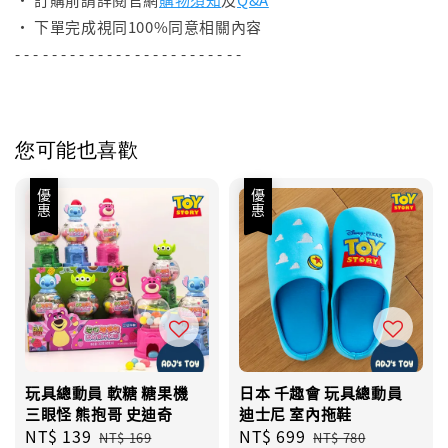
• 下單完成視同100%同意相關內容
- - - - - - - - - - - - - - - - - - - - - - - - -
您可能也喜歡
優惠
優惠
玩具總動員 軟糖 糖果機
日本 千趣會 玩具總動員
三眼怪 熊抱哥 史迪奇
迪士尼 室內拖鞋
Sale
NT$ 139
Regular
Sale
NT$ 699
Regular
NT$ 169
NT$ 780