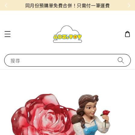
物！
同月份預購單免費合併！只需付一筆運費
搜尋