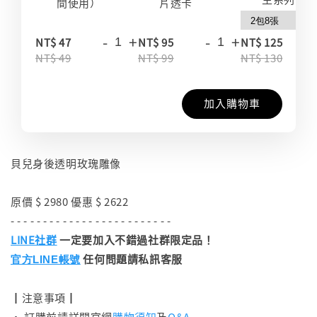
間使用）
片透卡
-
+
-
+
-
NT$ 47
NT$ 95
NT$ 125
NT$ 49
NT$ 99
NT$ 130
加入購物車
貝兒身後透明玫瑰雕像
原價 $ 2980 優惠 $ 2622
- - - - - - - - - - - - - - - - - - - - - - - - -
LINE社群
一定要加入不錯過社群限定品！
任何問題請私訊客服
官方LINE帳號
┃注意事項┃
• 訂購前請詳閱官網
購物須知
及
Q&A