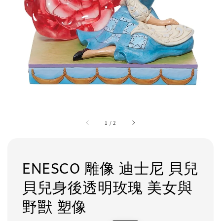
1
/
2
ENESCO 雕像 迪士尼 貝兒
貝兒身後透明玫瑰 美女與
野獸 塑像