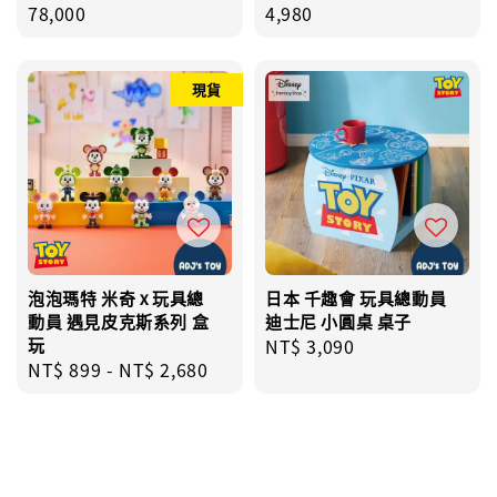
price
78,000
price
4,980
現貨
泡泡瑪特 米奇 x 玩具總
日本 千趣會 玩具總動員
動員 遇見皮克斯系列 盒
迪士尼 小圓桌 桌子
玩
Regular
NT$ 3,090
Regular
NT$ 899
-
NT$ 2,680
price
price