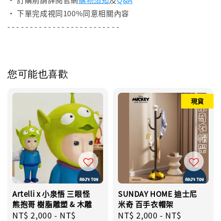
• 下單完成視同100%同意相關內容
- - - - - - - - - - - - - - - - - - - - - - - - -
您可能也喜歡
現貨
Artelli x 小泉悟 三眼怪
SUNDAY HOME 迪士尼
熊抱哥 樹脂雕塑 & 木雕
米奇 百手衣帽架
Regular
NT$ 2,000
-
NT$
Regular
NT$ 2,000
-
NT$