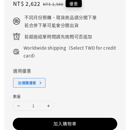
Sale
NT$ 2,622
Regular
優惠
NT$ 2,980
price
price
不同月份預購、現貨商品請分開下單
若合併下單可能會分開出貨
若超過結單時間請先詢問可否追加
Worldwide shipping（Select TWD for credit
card）
適用優惠
加價購優惠
數量
加入購物車