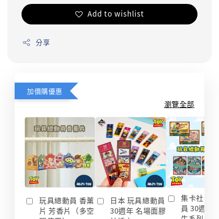
Add to wishlist
分享
加價購優惠
瀏覽全部
集卡社 玩
玩具總動員 香薰
日本 玩具總動員
員 30週年
片 芳香片（多空
30週年 名場面膠
生系列 收