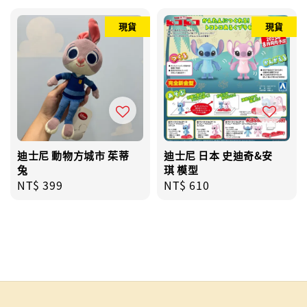
現貨
現貨
迪士尼 動物方城市 茱蒂
迪士尼 日本 史迪奇&安
兔
琪 模型
Regular
NT$ 399
Regular
NT$ 610
price
price