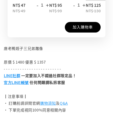
-
+
-
+
-
NT$ 47
NT$ 95
NT$ 125
NT$ 49
NT$ 99
NT$ 130
加入購物車
唐老鴨姪子三兄弟雕像
原價 $ 1480 優惠 $ 1357
- - - - - - - - - - - - - - - - - - - - - - - - -
LINE社群
一定要加入不錯過社群限定品！
任何問題請私訊客服
官方LINE帳號
┃注意事項┃
• 訂購前請詳閱官網
購物須知
及
Q&A
• 下單完成視同100%同意相關內容