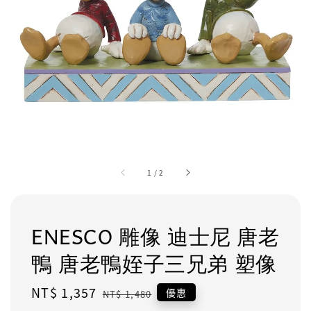
1
/
2
ENESCO 雕像 迪士尼 唐老
鴨 唐老鴨姪子三兄弟 塑像
Sale
NT$ 1,357
Regular
優惠
NT$ 1,480