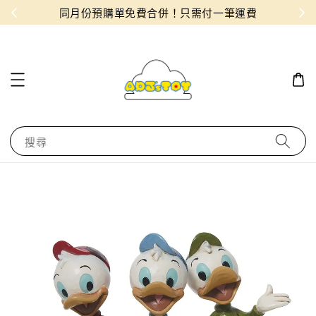
物！
同月份預購單免費合併！只需付一筆運費
搜尋