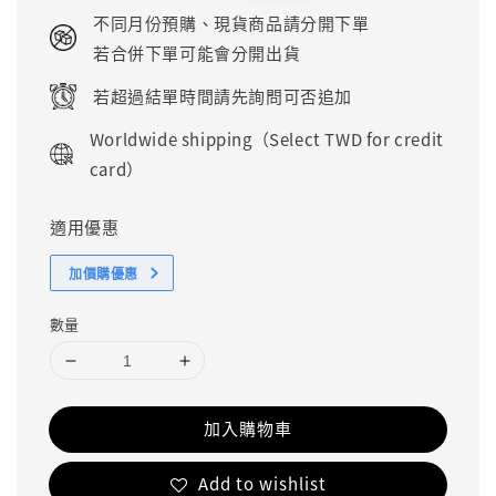
price
price
不同月份預購、現貨商品請分開下單
若合併下單可能會分開出貨
若超過結單時間請先詢問可否追加
Worldwide shipping（Select TWD for credit
card）
適用優惠
加價購優惠
數量
加入購物車
Add to wishlist