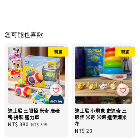
- - - - - - - - - - - - - - - - - - - - - - - - -
您可能也喜歡
現貨
現貨
迪士尼 三眼怪 米奇 唐老
迪士尼 小飛象 史迪奇 三
鴨 拼裝 迴力車
眼怪 米奇 米妮 造型爆米
Sale
NT$ 380
Regular
花
NT$ 399
Regular
NT$ 20
price
price
price