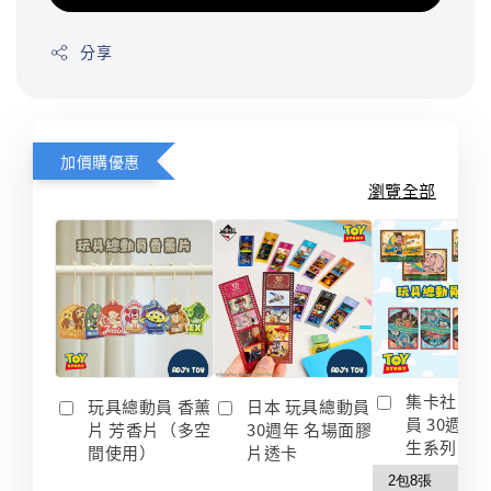
分享
加價購優惠
瀏覽全部
集卡社 玩
玩具總動員 香薰
日本 玩具總動員
員 30週年
片 芳香片（多空
30週年 名場面膠
生系列 收
間使用）
片透卡